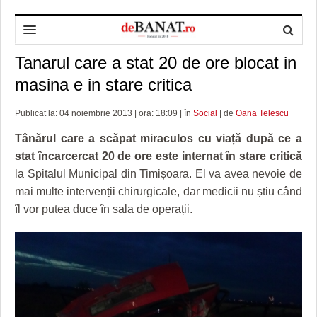
Tanarul care a stat 20 de ore blocat in
HOME
masina e in stare critica
ADMINISTRAȚIE
DESPRE NOI
Publicat la: 04 noiembrie 2013 | ora: 18:09 | în
Social
| de
Oana Telescu
POLITICĂ
REDACȚIA DEBANAT
PRIMĂRIA TIMIŞOARA
Tânărul care a scăpat miraculos cu viață după ce a
SPORT
POLITICA DE COOKIES
CONSILIUL JUDEŢEAN TIMIŞ
POLITICA
stat încarcercat 20 de ore este internat în stare critică
la Spitalul Municipal din Timișoara. El va avea nevoie de
OPINII
POLITICA DE CONFIDENȚIALITATE
PREFECTURA TIMIŞ
POLI TIMISOARA
mai multe intervenții chirurgicale, dar medicii nu știu când
TIMP LIBER ȘI CULTURĂ
FOTBAL JUDETEAN
DOSARELE DEBANAT
îl vor putea duce în sala de operații.
ECONOMIC
ALTE SPORTURI
ETICA LUCIDITĂȚII ASISTATE
TIMP LIBER
SĂNĂTATE
JURNAL DE CAMPANIE
ULTRAMARIN VA RECOMANDA
AFACERI
MAI MULTE
ZÂMBETE AMARE
CULTURA