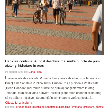
Canicula continuă. Au fost deschise mai multe puncte de prim
ajutor şi hidratare în oraș
08 august 2026 de:
Dana Popa
În aceste zile de caniculă, Primăria Timişoara a deschis, în colaborare cu
Direcția de Sănătate Publică Timiș, Crucea Roșie și Școala Postliceală
„Henri Coandă”, mai multe puncte de prim ajutor și hidratare în oraș.
Totodatp, municipalitatea a invitat instituții și operatori economici din oraș
să se alăture inițiativei. Se anunță în continuare o vară caniculară,...
Citeşte tot articolul
Etichete:
crucea rosie
,
directia de sanatate publica timis
,
Primaria Timisoara
,
puncte