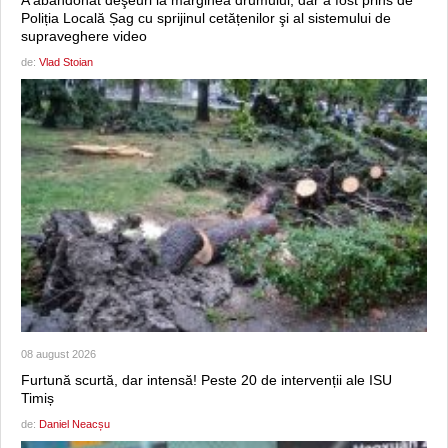
A abandonat deşeuri la marginea drumului, dar a fost prins de
Poliția Locală Șag cu sprijinul cetățenilor şi al sistemului de
supraveghere video
de:
Vlad Stoian
08 august 2026
Furtună scurtă, dar intensă! Peste 20 de intervenții ale ISU
Timiș
de:
Daniel Neacșu