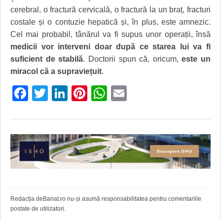
HARTA TIMIŞOAREI
cerebral, o fractură cervicală, o fractură la un braț, fracturi
costale și o contuzie hepatică și, în plus, este amnezic.
LICEE, ŞCOLI ŞI GRĂDINIŢE DIN TIMIŞ
Cel mai probabil, tânărul va fi supus unor operații, însă
PRIMĂRIILE DIN TIMIŞ
medicii vor interveni doar după ce starea lui va fi
suficient de stabilă
. Doctorii spun că, oricum,
este un
SFATUL MEDICULUI
miracol că a supraviețuit
.
SFATURI JURIDICE
Facebook
Twitter
LinkedIn
Pinterest
WhatsApp
Email
Redacția deBanat.ro nu-și asumă responsabilitatea pentru comentariile
postate de utilizatori.