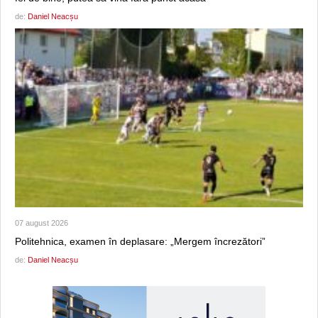
de:
Daniel Neacșu
07 august 2026
Politehnica, examen în deplasare: „Mergem încrezători”
de:
Daniel Neacșu