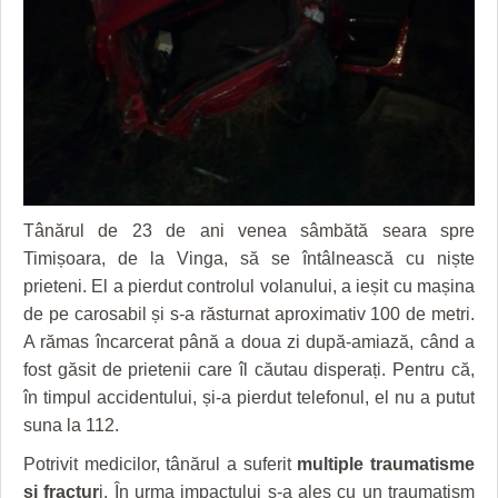
GRĂDINA TAICII DOMNULUI
CRONICĂ DE FILM
ACCIDENTE
ZIARISTU’ DE TERASĂ
UNDE MERGEM
ANUNŢURI
CU OIŞTEA-N KIERKEGAARD
FILME DOCUMENTARE
INFO SI UTILE
FINANŢĂRI DE LA A LA Z
CLIPURI VIDEO
CULTURA
PE SURSE
JOCURI ONLINE
INVATAMANT
Tânărul de 23 de ani venea sâmbătă seara spre
JUSTITIE
Timișoara, de la Vinga, să se întâlnească cu niște
FILME DOCUMENTARE
prieteni. El a pierdut controlul volanului, a ieșit cu mașina
de pe carosabil și s-a răsturnat aproximativ 100 de metri.
CLIPURI VIDEO
A rămas încarcerat până a doua zi după-amiază, când a
fost găsit de prietenii care îl căutau disperați. Pentru că,
JOCURI ONLINE
în timpul accidentului, și-a pierdut telefonul, el nu a putut
DIVERSE
suna la 112.
FARMACII DIN TIMIŞOARA
Potrivit medicilor, tânărul a suferit
multiple traumatisme
și fractur
i. În urma impactului s-a ales cu un traumatism