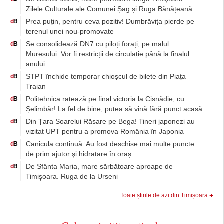
Zilele Culturale ale Comunei Șag și Ruga Bănățeană
Prea puțin, pentru ceva pozitiv! Dumbrăvița pierde pe
d
B
terenul unei nou-promovate
Se consolidează DN7 cu piloți forați, pe malul
d
B
Mureșului. Vor fi restricții de circulație până la finalul
anului
STPT închide temporar chioșcul de bilete din Piața
d
B
Traian
Politehnica ratează pe final victoria la Cisnădie, cu
d
B
Șelimbăr! La fel de bine, putea să vină fără punct acasă
Din Țara Soarelui Răsare pe Bega! Tineri japonezi au
d
B
vizitat UPT pentru a promova România în Japonia
Canicula continuă. Au fost deschise mai multe puncte
d
B
de prim ajutor şi hidratare în oraș
De Sfânta Maria, mare sărbătoare aproape de
d
B
Timişoara. Ruga de la Urseni
Toate știrile de azi din Timișoara