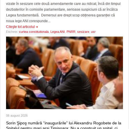
vizate în sesizare cele două amendamente care au ridicat, încă din timpul
dezbaterilor în comisiile parlamentare, serioase suspiciuni că ar încălca
Legea fundamentală. Demersul are drept scop obținerea garanției că
noua lege ANI corespunde...
Citeşte tot articolul
Etichete:
curtea constitutionala
,
Legea ANI
,
PNRR
,
sesizare
,
usr
06 august 2026
Sorin Şipoş numără “inaugurările” lui Alexandru Rogobete de la
Spitalul pentru mari arși Timișoara: Nu a construit un spital, ci