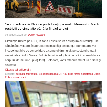
Se consolidează DN7 cu piloți forați, pe malul Mureșului. Vor fi
restricții de circulație până la finalul anului
08 august 2026 de:
Daniel Neacșu
Circulația rutieră pe DN7, în zona Leșnic se va desfășura cu restricții. De
săptămâna viitoare, în apropierea localității din județul Hunedoara, vor
începe lucrările de consolidare a corpului drumului, pe sectorul situat în
vecinătatea râului Mureș. Soluția tehnică adoptată constă în consolidarea
corpului drumului cu piloți forați. Totodată, vor fi refăcute structura rutieră și
sistemul...
Citeşte tot articolul
Etichete:
pe malul Muresului
,
Se consolideaza DN7 cu piloti forati
,
societatea Dacia
Faber
,
zona Lesnic