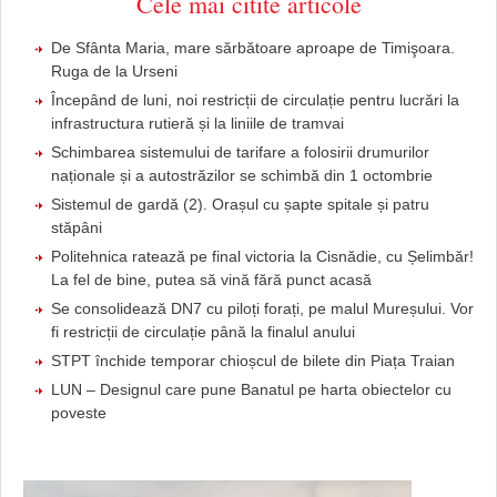
Cele mai citite articole
De Sfânta Maria, mare sărbătoare aproape de Timişoara.
Ruga de la Urseni
Începând de luni, noi restricții de circulație pentru lucrări la
infrastructura rutieră și la liniile de tramvai
Schimbarea sistemului de tarifare a folosirii drumurilor
naționale și a autostrăzilor se schimbă din 1 octombrie
Sistemul de gardă (2). Orașul cu șapte spitale și patru
stăpâni
Politehnica ratează pe final victoria la Cisnădie, cu Șelimbăr!
La fel de bine, putea să vină fără punct acasă
Se consolidează DN7 cu piloți forați, pe malul Mureșului. Vor
fi restricții de circulație până la finalul anului
STPT închide temporar chioșcul de bilete din Piața Traian
LUN – Designul care pune Banatul pe harta obiectelor cu
poveste