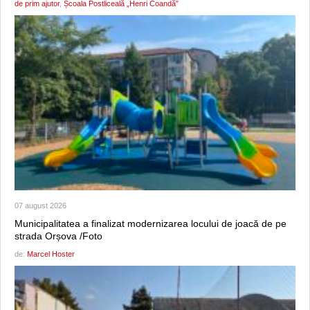
de prim ajutor
,
Școala Postliceală „Henri Coandă”
07 august 2026
Municipalitatea a finalizat modernizarea locului de joacă de pe
strada Orșova /Foto
de:
Marcel Hoster