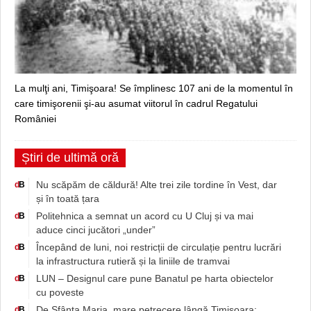
La mulţi ani, Timişoara! Se împlinesc 107 ani de la momentul în
care timişorenii şi-au asumat viitorul în cadrul Regatului
României
Știri de ultimă oră
Nu scăpăm de căldură! Alte trei zile tordine în Vest, dar
d
B
și în toată țara
Politehnica a semnat un acord cu U Cluj și va mai
d
B
aduce cinci jucători „under”
Începând de luni, noi restricții de circulație pentru lucrări
d
B
la infrastructura rutieră și la liniile de tramvai
LUN – Designul care pune Banatul pe harta obiectelor
d
B
cu poveste
De Sfânta Maria, mare petrecere lângă Timişoara:
d
B