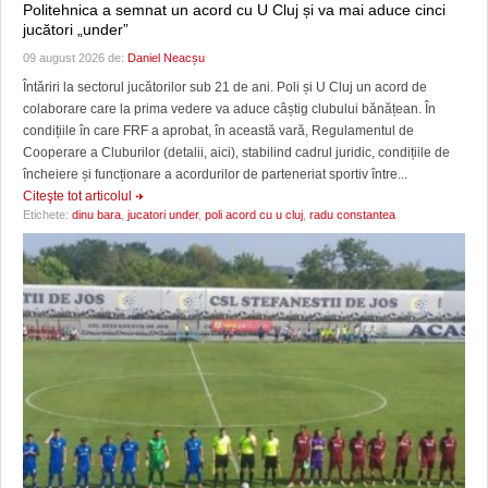
Politehnica a semnat un acord cu U Cluj și va mai aduce cinci
jucători „under”
09 august 2026 de:
Daniel Neacșu
Întăriri la sectorul jucătorilor sub 21 de ani. Poli și U Cluj un acord de
colaborare care la prima vedere va aduce câștig clubului bănățean. În
condițiile în care FRF a aprobat, în această vară, Regulamentul de
Cooperare a Cluburilor (detalii, aici), stabilind cadrul juridic, condițiile de
încheiere și funcționare a acordurilor de parteneriat sportiv între...
Citeşte tot articolul
Etichete:
dinu bara
,
jucatori under
,
poli acord cu u cluj
,
radu constantea