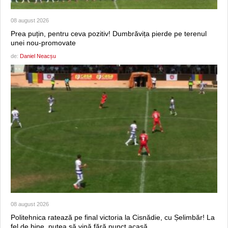
08 august 2026
Prea puțin, pentru ceva pozitiv! Dumbrăvița pierde pe terenul
unei nou-promovate
de:
Daniel Neacșu
08 august 2026
Politehnica ratează pe final victoria la Cisnădie, cu Șelimbăr! La
fel de bine, putea să vină fără punct acasă