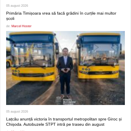
05 august 2026
Primăria Timișoara vrea să facă grădini în curțile mai multor
școli
de:
Marcel Hoster
05 august 2026
Lațcău anunță victoria în transportul metropolitan spre Giroc și
Chișoda. Autobuzele STPT intră pe traseu din august