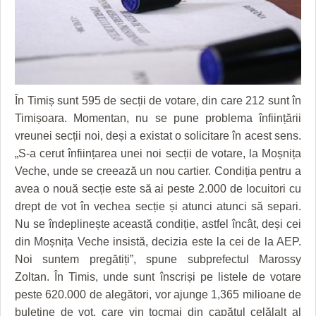
GRĂDINA TAICII DOMNULUI
CRONICĂ DE FILM
ACCIDENTE
ZIARISTU’ DE TERASĂ
UNDE MERGEM
ANUNŢURI
CU OIŞTEA-N KIERKEGAARD
FILME DOCUMENTARE
INFO SI UTILE
FINANŢĂRI DE LA A LA Z
CLIPURI VIDEO
CULTURA
În Timiș sunt 595 de secții de votare, din care 212 sunt în
Timișoara. Momentan, nu se pune problema înființării
PE SURSE
JOCURI ONLINE
INVATAMANT
vreunei secții noi, deși a existat o solicitare în acest sens.
JUSTITIE
„S-a cerut înființarea unei noi secții de votare, la Moșnița
Veche, unde se creează un nou cartier. Condiția pentru a
FILME DOCUMENTARE
avea o nouă secție este să ai peste 2.000 de locuitori cu
CLIPURI VIDEO
drept de vot în vechea secție și atunci atunci să separi.
Nu se îndeplinește această condiție, astfel încât, deși cei
JOCURI ONLINE
din Moșnița Veche insistă, decizia este la cei de la AEP.
Noi suntem pregătiți”, spune subprefectul Marossy
DIVERSE
Zoltan. În Timis, unde sunt înscriși pe listele de votare
FARMACII DIN TIMIŞOARA
peste 620.000 de alegători, vor ajunge 1,365 milioane de
buletine de vot, care vin tocmai din capătul celălalt al