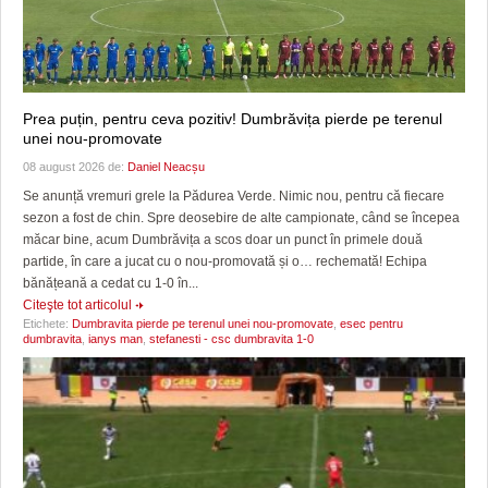
Prea puțin, pentru ceva pozitiv! Dumbrăvița pierde pe terenul
unei nou-promovate
08 august 2026 de:
Daniel Neacșu
Se anunță vremuri grele la Pădurea Verde. Nimic nou, pentru că fiecare
sezon a fost de chin. Spre deosebire de alte campionate, când se începea
măcar bine, acum Dumbrăvița a scos doar un punct în primele două
partide, în care a jucat cu o nou-promovată și o… rechemată! Echipa
bănățeană a cedat cu 1-0 în...
Citeşte tot articolul
Etichete:
Dumbravita pierde pe terenul unei nou-promovate
,
esec pentru
dumbravita
,
ianys man
,
stefanesti - csc dumbravita 1-0