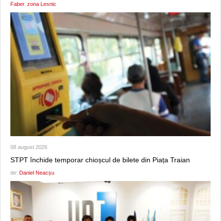
Faber
,
zona Lesnic
08 august 2026
STPT închide temporar chioșcul de bilete din Piața Traian
de:
Daniel Neacșu