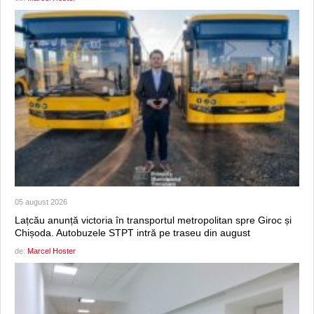
05 august 2026
Lațcău anunță victoria în transportul metropolitan spre Giroc și
Chișoda. Autobuzele STPT intră pe traseu din august
de:
Marcel Hoster