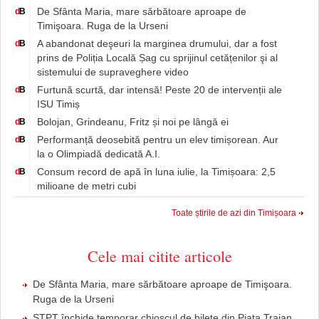
De Sfânta Maria, mare sărbătoare aproape de
d
B
Timişoara. Ruga de la Urseni
A abandonat deşeuri la marginea drumului, dar a fost
d
B
prins de Poliția Locală Șag cu sprijinul cetățenilor şi al
sistemului de supraveghere video
Furtună scurtă, dar intensă! Peste 20 de intervenții ale
d
B
ISU Timiș
Bolojan, Grindeanu, Fritz și noi pe lângă ei
d
B
Performanță deosebită pentru un elev timișorean. Aur
d
B
la o Olimpiadă dedicată A.I.
Consum record de apă în luna iulie, la Timișoara: 2,5
d
B
milioane de metri cubi
Toate știrile de azi din Timișoara
Cele mai citite articole
De Sfânta Maria, mare sărbătoare aproape de Timişoara.
Ruga de la Urseni
STPT închide temporar chioșcul de bilete din Piața Traian