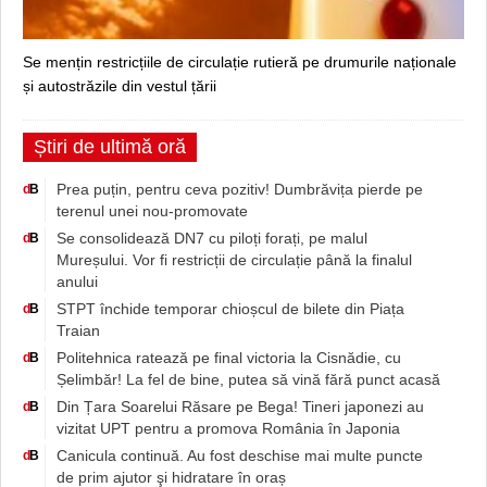
Se mențin restricțiile de circulație rutieră pe drumurile naționale
și autostrăzile din vestul țării
Știri de ultimă oră
Prea puțin, pentru ceva pozitiv! Dumbrăvița pierde pe
d
B
terenul unei nou-promovate
Se consolidează DN7 cu piloți forați, pe malul
d
B
Mureșului. Vor fi restricții de circulație până la finalul
anului
STPT închide temporar chioșcul de bilete din Piața
d
B
Traian
Politehnica ratează pe final victoria la Cisnădie, cu
d
B
Șelimbăr! La fel de bine, putea să vină fără punct acasă
Din Țara Soarelui Răsare pe Bega! Tineri japonezi au
d
B
vizitat UPT pentru a promova România în Japonia
Canicula continuă. Au fost deschise mai multe puncte
d
B
de prim ajutor şi hidratare în oraș