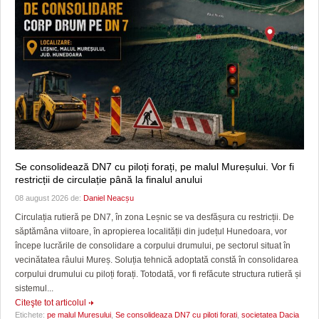
Se consolidează DN7 cu piloți forați, pe malul Mureșului. Vor fi
restricții de circulație până la finalul anului
08 august 2026 de:
Daniel Neacșu
Circulația rutieră pe DN7, în zona Leșnic se va desfășura cu restricții. De
săptămâna viitoare, în apropierea localității din județul Hunedoara, vor
începe lucrările de consolidare a corpului drumului, pe sectorul situat în
vecinătatea râului Mureș. Soluția tehnică adoptată constă în consolidarea
corpului drumului cu piloți forați. Totodată, vor fi refăcute structura rutieră și
sistemul...
Citeşte tot articolul
Etichete:
pe malul Muresului
,
Se consolideaza DN7 cu piloti forati
,
societatea Dacia