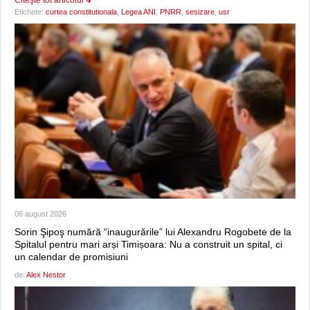
Citeşte tot articolul
Etichete:
curtea constitutionala
,
Legea ANI
,
PNRR
,
sesizare
,
usr
06 august 2026
Sorin Şipoş numără “inaugurările” lui Alexandru Rogobete de la
Spitalul pentru mari arși Timișoara: Nu a construit un spital, ci
un calendar de promisiuni
de:
Alex Nestor