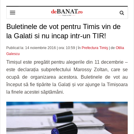
Buletinele de vot pentru Timis vin de
HOME
la Galati si nu incap intr-un TIR!
ADMINISTRAȚIE
DESPRE NOI
Publicat la: 14 noiembrie 2016 | ora: 10:59 | în
Prefectura Timiş
| de
Otilia
POLITICĂ
REDACȚIA DEBANAT
PRIMĂRIA TIMIŞOARA
Galescu
SPORT
POLITICA DE COOKIES
CONSILIUL JUDEŢEAN TIMIŞ
POLITICA
Timișul este pregătit pentru alegerile din 11 decembrie –
este declarația subprefectului Marossy Zoltan, care se
OPINII
POLITICA DE CONFIDENȚIALITATE
PREFECTURA TIMIŞ
POLI TIMISOARA
ocupă de organizarea acestora. Buletinele de vot au
început să fie tipărite la Galați și vor ajunge la Timișoara
TIMP LIBER ȘI CULTURĂ
FOTBAL JUDETEAN
DOSARELE DEBANAT
la finele acestei săptămâni.
ECONOMIC
ALTE SPORTURI
ETICA LUCIDITĂȚII ASISTATE
TIMP LIBER
SĂNĂTATE
JURNAL DE CAMPANIE
ULTRAMARIN VA RECOMANDA
AFACERI
MAI MULTE
ZÂMBETE AMARE
CULTURA