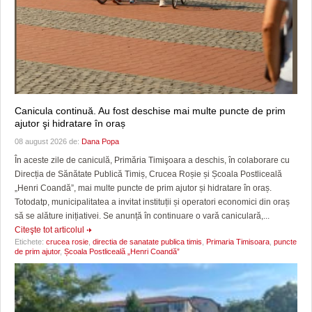
Canicula continuă. Au fost deschise mai multe puncte de prim
ajutor şi hidratare în oraș
08 august 2026 de:
Dana Popa
În aceste zile de caniculă, Primăria Timişoara a deschis, în colaborare cu
Direcția de Sănătate Publică Timiș, Crucea Roșie și Școala Postliceală
„Henri Coandă”, mai multe puncte de prim ajutor și hidratare în oraș.
Totodatp, municipalitatea a invitat instituții și operatori economici din oraș
să se alăture inițiativei. Se anunță în continuare o vară caniculară,...
Citeşte tot articolul
Etichete:
crucea rosie
,
directia de sanatate publica timis
,
Primaria Timisoara
,
puncte
de prim ajutor
,
Școala Postliceală „Henri Coandă”