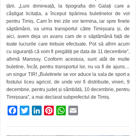
HARTA TIMIŞOAREI
țării. „Luni dimineață, la tipografia din Galați care a
câștigat licitația, a început tipărirea buletinelor de vot
LICEE, ŞCOLI ŞI GRĂDINIŢE DIN TIMIŞ
pentru Timiș. Cam în trei zile vor termina, iar spre finele
PRIMĂRIILE DIN TIMIŞ
săptămânii, va urma transportul către Timișoara și, de
aici, avem deja un avans cam de o săptămână față de
SFATUL MEDICULUI
toate lucrurile care trebuie efectuate. Pot să afirm acum
cu siguranță că vom fi pregătiți pe data de 11 decembrie”,
SFATURI JURIDICE
afirmă Marossy. Conform acestuia, sunt atât de multe
buletine, încât, pentru transportul lor, nu va fi de ajuns…
un singur TIR! „Buletinele se vor aduce la sala de sport a
fostului liceu agricol, de unde vor fi distribuite, vineri, 9
decembrie, pentru județ și sâmbătă, 10 decembrie, pentru
Timișoara”, a mai declarat subprefectul de Timiș.
Facebook
Twitter
LinkedIn
Pinterest
WhatsApp
Email