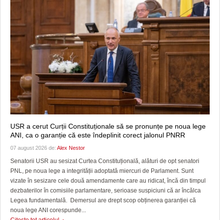
USR a cerut Curții Constituționale să se pronunțe pe noua lege
ANI, ca o garanție că este îndeplinit corect jalonul PNRR
07 august 2026 de:
Alex Nestor
Senatorii USR au sesizat Curtea Constituțională, alături de opt senatori
PNL, pe noua lege a integrității adoptată miercuri de Parlament. Sunt
vizate în sesizare cele două amendamente care au ridicat, încă din timpul
dezbaterilor în comisiile parlamentare, serioase suspiciuni că ar încălca
Legea fundamentală. Demersul are drept scop obținerea garanției că
noua lege ANI corespunde...