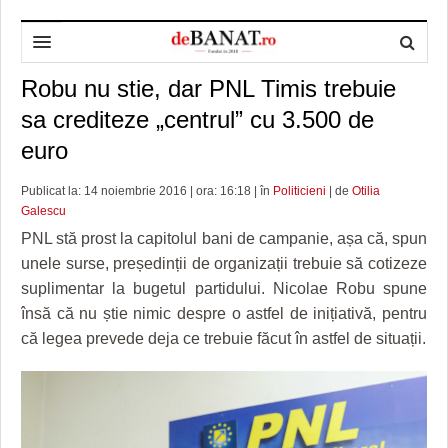
Robu nu stie, dar PNL Timis trebuie
HOME
sa crediteze „centrul” cu 3.500 de
ADMINISTRAȚIE
DESPRE NOI
euro
POLITICĂ
REDACȚIA DEBANAT
PRIMĂRIA TIMIŞOARA
Publicat la: 14 noiembrie 2016 | ora: 16:18 | în
Politicieni
| de
Otilia
SPORT
POLITICA DE COOKIES
CONSILIUL JUDEŢEAN TIMIŞ
POLITICA
Galescu
PNL stă prost la capitolul bani de campanie, așa că, spun
OPINII
POLITICA DE CONFIDENȚIALITATE
PREFECTURA TIMIŞ
POLI TIMISOARA
unele surse, președinții de organizații trebuie să cotizeze
suplimentar la bugetul partidului. Nicolae Robu spune
TIMP LIBER ȘI CULTURĂ
FOTBAL JUDETEAN
DOSARELE DEBANAT
însă că nu știe nimic despre o astfel de inițiativă, pentru
ECONOMIC
ALTE SPORTURI
ETICA LUCIDITĂȚII ASISTATE
TIMP LIBER
că legea prevede deja ce trebuie făcut în astfel de situații.
SĂNĂTATE
JURNAL DE CAMPANIE
ULTRAMARIN VA RECOMANDA
AFACERI
MAI MULTE
ZÂMBETE AMARE
CULTURA