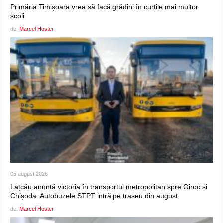
Primăria Timișoara vrea să facă grădini în curțile mai multor
școli
de:
Marcel Hoster
05 august 2026
Lațcău anunță victoria în transportul metropolitan spre Giroc și
Chișoda. Autobuzele STPT intră pe traseu din august
de:
Marcel Hoster