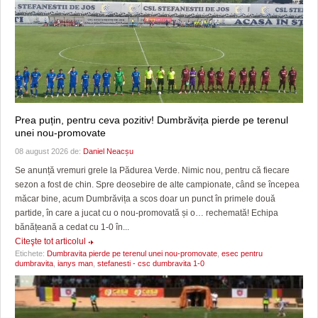
Prea puțin, pentru ceva pozitiv! Dumbrăvița pierde pe terenul
unei nou-promovate
08 august 2026 de:
Daniel Neacșu
Se anunță vremuri grele la Pădurea Verde. Nimic nou, pentru că fiecare
sezon a fost de chin. Spre deosebire de alte campionate, când se începea
măcar bine, acum Dumbrăvița a scos doar un punct în primele două
partide, în care a jucat cu o nou-promovată și o… rechemată! Echipa
bănățeană a cedat cu 1-0 în...
Citeşte tot articolul
Etichete:
Dumbravita pierde pe terenul unei nou-promovate
,
esec pentru
dumbravita
,
ianys man
,
stefanesti - csc dumbravita 1-0