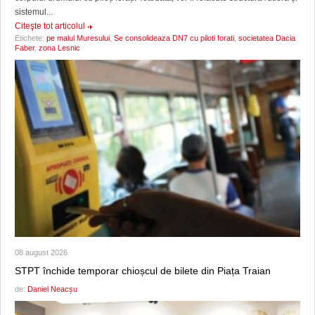
sistemul...
Citeşte tot articolul
Etichete:
pe malul Muresului
,
Se consolideaza DN7 cu piloti forati
,
societatea Dacia
Faber
,
zona Lesnic
08 august 2026
STPT închide temporar chioșcul de bilete din Piața Traian
de:
Daniel Neacșu