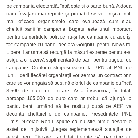
HARTA TIMIŞOAREI
pe campania electorală, însă este şi o parte bună. A doua
oară învăţăm mai repede şi probabil se vor mişca mult
LICEE, ŞCOLI ŞI GRĂDINIŢE DIN TIMIŞ
mai eficace organismele care evaluează cum s-au
PRIMĂRIILE DIN TIMIŞ
cheltuit banii în campanie. Bugetul este unul important
pentru că partidele politice nu-şi fac campanie cu aer, îşi
SFATUL MEDICULUI
fac campanie cu bani”, declara Gorghiu, pentru News.ro.
Liberalii ar urma să recurgă la măsuri extreme pentru a-și
SFATURI JURIDICE
asigura o rezervă suplimentară de bani pentru bugetul de
campanie. Conform stiripesurse.ro, la BPN al PNL de
luni, liderii fiecărei organizații vor semna un contract prin
care se vor angaja să susțină efortul de campanie cu încă
3.500 de euro de fiecare. Asta înseamnă, în total,
aproape 165.000 de euro care ar trebui să ajungă la
partid, banii urmând să fie restituiți după ce AEP va
deconta cheltuielile de campanie. Președintele PNL
Timiș, Nicolae Robu, spune că nu știe nimic despre o
astfel de inițiativă. „Legea reglementează situațiile de
acest gen. Fiecare candidat trebuie să participe cu