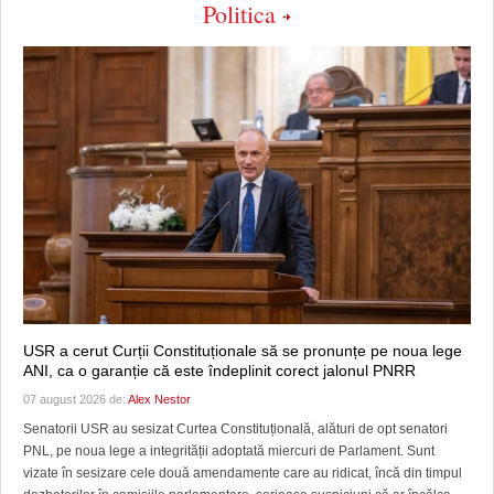
Politica
USR a cerut Curții Constituționale să se pronunțe pe noua lege
ANI, ca o garanție că este îndeplinit corect jalonul PNRR
07 august 2026 de:
Alex Nestor
Senatorii USR au sesizat Curtea Constituțională, alături de opt senatori
PNL, pe noua lege a integrității adoptată miercuri de Parlament. Sunt
vizate în sesizare cele două amendamente care au ridicat, încă din timpul