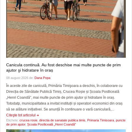
Canicula continuă. Au fost deschise mai multe puncte de prim
ajutor şi hidratare în oraș
08 august 2026 de:
Dana Popa
În aceste zile de caniculă, Primăria Timişoara a deschis, în colaborare cu
Direcția de Sănătate Publică Timiș, Crucea Roșie și Școala Postliceală
„Henri Coandă”, mai multe puncte de prim ajutor și hidratare în oraș.
Totodatp, municipalitatea a invitat instituții și operatori economici din oraș
să se alăture inițiativei. Se anunță în continuare o vară caniculară,...
Citeşte tot articolul
Etichete:
crucea rosie
,
directia de sanatate publica timis
,
Primaria Timisoara
,
puncte
de prim ajutor
,
Școala Postliceală „Henri Coandă”