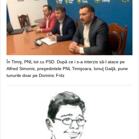
În Timiş, PNL tot cu PSD. După ce i s-a interzis să-l atace pe
Alfred Simonis, preşedintele PNL Timişoara, Ionuţ Gaiţă, pune
tunurile doar pe Dominic Fritz