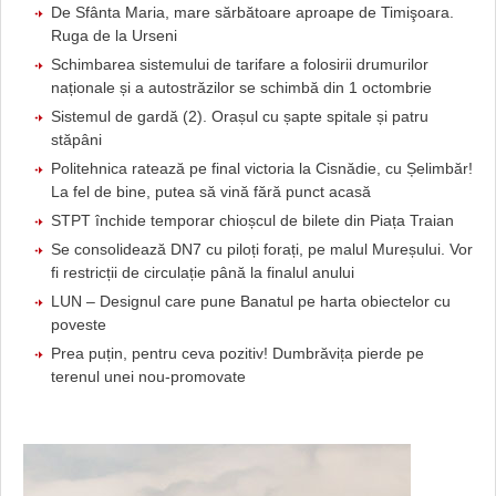
De Sfânta Maria, mare sărbătoare aproape de Timişoara.
Ruga de la Urseni
Schimbarea sistemului de tarifare a folosirii drumurilor
naționale și a autostrăzilor se schimbă din 1 octombrie
Sistemul de gardă (2). Orașul cu șapte spitale și patru
stăpâni
Politehnica ratează pe final victoria la Cisnădie, cu Șelimbăr!
La fel de bine, putea să vină fără punct acasă
STPT închide temporar chioșcul de bilete din Piața Traian
Se consolidează DN7 cu piloți forați, pe malul Mureșului. Vor
fi restricții de circulație până la finalul anului
LUN – Designul care pune Banatul pe harta obiectelor cu
poveste
Prea puțin, pentru ceva pozitiv! Dumbrăvița pierde pe
terenul unei nou-promovate