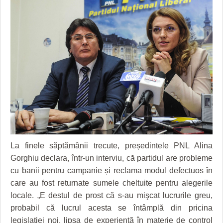
GRĂDINA TAICII DOMNULUI
CRONICĂ DE FILM
ACCIDENTE
ZIARISTU’ DE TERASĂ
UNDE MERGEM
ANUNŢURI
CU OIŞTEA-N KIERKEGAARD
FILME DOCUMENTARE
INFO SI UTILE
FINANŢĂRI DE LA A LA Z
CLIPURI VIDEO
CULTURA
PE SURSE
JOCURI ONLINE
INVATAMANT
JUSTITIE
FILME DOCUMENTARE
CLIPURI VIDEO
La finele săptămânii trecute, președintele PNL Alina
Gorghiu declara, într-un interviu, că partidul are probleme
JOCURI ONLINE
cu banii pentru campanie și reclama modul defectuos în
care au fost returnate sumele cheltuite pentru alegerile
DIVERSE
locale. „E destul de prost că s-au mişcat lucrurile greu,
FARMACII DIN TIMIŞOARA
probabil că lucrul acesta se întâmplă din pricina
legislaţiei noi, lipsa de experienţă în materie de control