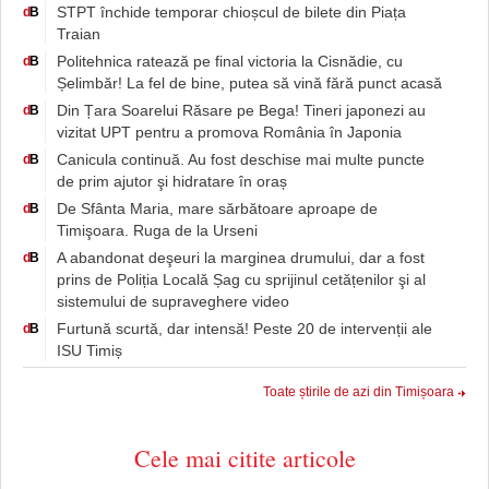
STPT închide temporar chioșcul de bilete din Piața
d
B
Traian
Politehnica ratează pe final victoria la Cisnădie, cu
d
B
Șelimbăr! La fel de bine, putea să vină fără punct acasă
Din Țara Soarelui Răsare pe Bega! Tineri japonezi au
d
B
vizitat UPT pentru a promova România în Japonia
Canicula continuă. Au fost deschise mai multe puncte
d
B
de prim ajutor şi hidratare în oraș
De Sfânta Maria, mare sărbătoare aproape de
d
B
Timişoara. Ruga de la Urseni
A abandonat deşeuri la marginea drumului, dar a fost
d
B
prins de Poliția Locală Șag cu sprijinul cetățenilor şi al
sistemului de supraveghere video
Furtună scurtă, dar intensă! Peste 20 de intervenții ale
d
B
ISU Timiș
Toate știrile de azi din Timișoara
Cele mai citite articole