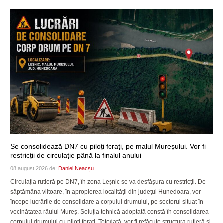
Se consolidează DN7 cu piloți forați, pe malul Mureșului. Vor fi
restricții de circulație până la finalul anului
08 august 2026 de:
Daniel Neacșu
Circulația rutieră pe DN7, în zona Leșnic se va desfășura cu restricții. De
săptămâna viitoare, în apropierea localității din județul Hunedoara, vor
începe lucrările de consolidare a corpului drumului, pe sectorul situat în
vecinătatea râului Mureș. Soluția tehnică adoptată constă în consolidarea
corpului drumului cu piloți forați. Totodată, vor fi refăcute structura rutieră și