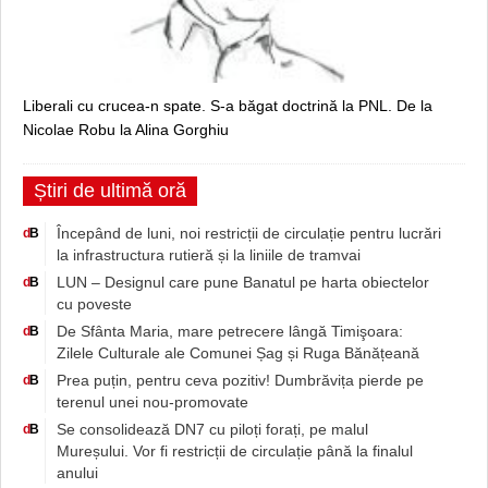
Liberali cu crucea-n spate. S-a băgat doctrină la PNL. De la
Nicolae Robu la Alina Gorghiu
Știri de ultimă oră
Începând de luni, noi restricții de circulație pentru lucrări
d
B
la infrastructura rutieră și la liniile de tramvai
LUN – Designul care pune Banatul pe harta obiectelor
d
B
cu poveste
De Sfânta Maria, mare petrecere lângă Timişoara:
d
B
Zilele Culturale ale Comunei Șag și Ruga Bănățeană
Prea puțin, pentru ceva pozitiv! Dumbrăvița pierde pe
d
B
terenul unei nou-promovate
Se consolidează DN7 cu piloți forați, pe malul
d
B
Mureșului. Vor fi restricții de circulație până la finalul
anului