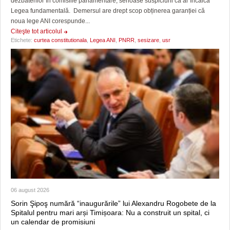
dezbaterilor în comisiile parlamentare, serioase suspiciuni că ar încălca
Legea fundamentală. Demersul are drept scop obținerea garanției că
noua lege ANI corespunde...
Citeşte tot articolul
Etichete:
curtea constitutionala
,
Legea ANI
,
PNRR
,
sesizare
,
usr
06 august 2026
Sorin Şipoş numără “inaugurările” lui Alexandru Rogobete de la
Spitalul pentru mari arși Timișoara: Nu a construit un spital, ci
un calendar de promisiuni