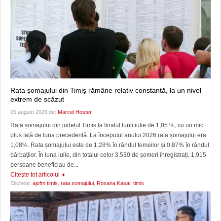
Rata șomajului din Timiș rămâne relativ constantă, la un nivel
extrem de scăzut
05 august 2026 de:
Marcel Hoster
Rata șomajului din județul Timiș la finalul lunii iulie de 1,05 %, cu un mic
plus față de luna precedentă. La începutul anului 2026 rata șomajului era
1,08%. Rata șomajului este de 1,28% în rândul femeilor și 0,87% în rândul
bărbaților. În luna iulie, din totalul celor 3.530 de șomeri înregistrați, 1.915
persoane beneficiau de...
Citeşte tot articolul
Etichete:
ajofm timis
,
rata somajului
,
Roxana Kasai
,
timis