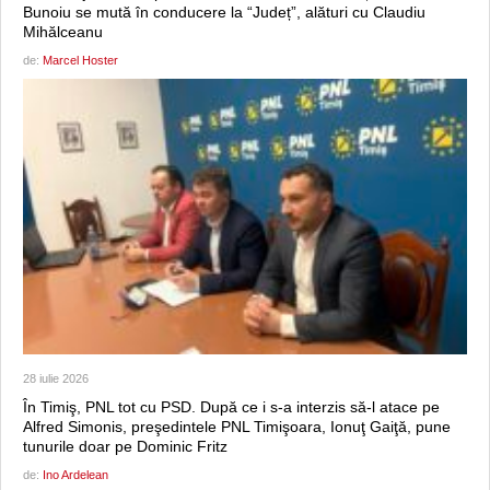
Bunoiu se mută în conducere la “Județ”, alături cu Claudiu
Mihălceanu
de:
Marcel Hoster
28 iulie 2026
În Timiş, PNL tot cu PSD. După ce i s-a interzis să-l atace pe
Alfred Simonis, preşedintele PNL Timişoara, Ionuţ Gaiţă, pune
tunurile doar pe Dominic Fritz
de:
Ino Ardelean