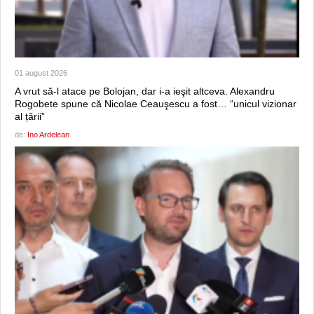
01 august 2026
A vrut să-l atace pe Bolojan, dar i-a ieşit altceva. Alexandru
Rogobete spune că Nicolae Ceauşescu a fost… “unicul vizionar
al țării”
de:
Ino Ardelean