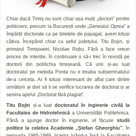
HARTA TIMIŞOAREI
LICEE, ŞCOLI ŞI GRĂDINIŢE DIN TIMIŞ
Chiar dacă Timiș nu sunt chiar așa mulți „doctori” printre
politicieni, precum la București unde „Genealul Oprea” a
PRIMĂRIILE DIN TIMIŞ
împărțit doctorate ca pe biletele de papagal, avem totuși
SFATUL MEDICULUI
câțiva. Începând chiar cu șeful județului, Titu Bojin, și
primarul Timișoarei, Nicolae Robu. Fără a face vreun
SFATURI JURIDICE
proces de intenție, în continuare o să-i trec în revistă pe
doctorii din politichia timișeană. Că unii și-au luat
doctoratul pe metoda Ponta nu e treaba subsemnatului
de-a cerceta. Ar fi totuși interesant de aflat care dintre
următorii ar dori să li se verifice lucrarea de doctorat și ar
semna apelul „Doctorat fără plagiat”.
Titu Bojin
și-a luat
doctoratul în inginerie civilă la
Facultatea de Hidrotehnică
a Universității Politehnica.
Până a ajunge doctor în inginerie, el făcuse
studii
politice la celebra Academie „Ștefan Gheorghiu”
, în
perioada 1985-1989, licența luând-o însă la Facultatea