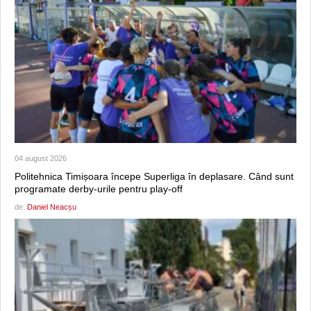
04 august 2026
Politehnica Timișoara începe Superliga în deplasare. Când sunt
programate derby-urile pentru play-off
de:
Daniel Neacșu