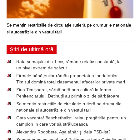
Se mențin restricțiile de circulație rutieră pe drumurile naționale
și autostrăzile din vestul țării
Știri de ultimă oră
Rata șomajului din Timiș rămâne relativ constantă, la
d
B
un nivel extrem de scăzut
Firmele bănățenilor rămân proprietatea fondatorilor.
d
B
Timișul domină total clasamentul afacerilor private mari
Ziua Timișoarei, sărbătorită prin cultură la ferma
d
B
Penitenciarului. Deținuții au primit o zi de sărbătoare
Se mențin restricțiile de circulație rutieră pe drumurile
d
B
naționale și autostrăzile din vestul țării
Gata vacanța! Baschetbaliștii reiau pregătirile pentru un
d
B
campion în care vor să strălucească
Alexandru Rogobete. Aşa tânăr şi deja PSD-ist?
d
B
Semne bune sezonul are! Politehnica bate Chindia mult
d
B