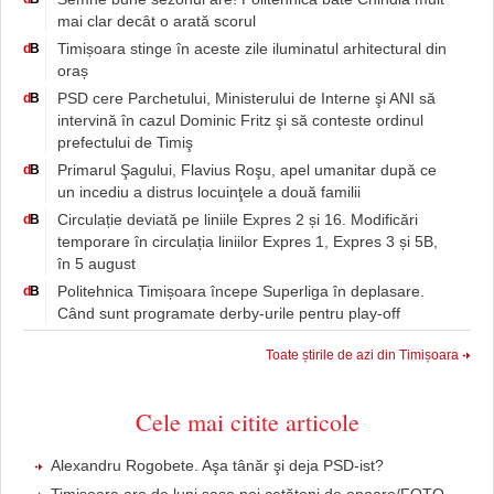
mai clar decât o arată scorul
Timișoara stinge în aceste zile iluminatul arhitectural din
d
B
oraș
PSD cere Parchetului, Ministerului de Interne şi ANI să
d
B
intervină în cazul Dominic Fritz şi să conteste ordinul
prefectului de Timiş
Primarul Şagului, Flavius Roşu, apel umanitar după ce
d
B
un incediu a distrus locuinţele a două familii
Circulație deviată pe liniile Expres 2 și 16. Modificări
d
B
temporare în circulația liniilor Expres 1, Expres 3 și 5B,
în 5 august
Politehnica Timișoara începe Superliga în deplasare.
d
B
Când sunt programate derby-urile pentru play-off
Toate știrile de azi din Timișoara
Cele mai citite articole
Alexandru Rogobete. Aşa tânăr şi deja PSD-ist?
Timișoara are de luni șase noi cetățeni de onoare/FOTO