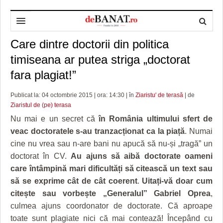
Care dintre doctorii din politica
HOME
timiseana ar putea striga „doctorat
ADMINISTRAȚIE
DESPRE NOI
fara plagiat!”
POLITICĂ
REDACȚIA DEBANAT
PRIMĂRIA TIMIŞOARA
Publicat la: 04 octombrie 2015 | ora: 14:30 | în
Ziaristu' de terasă
| de
SPORT
POLITICA DE COOKIES
CONSILIUL JUDEŢEAN TIMIŞ
POLITICA
Ziaristul de (pe) terasa
Nu mai e un secret că
în România ultimului sfert de
OPINII
POLITICA DE CONFIDENȚIALITATE
PREFECTURA TIMIŞ
POLI TIMISOARA
veac doctoratele s-au tranzacționat ca la piață
. Numai
cine nu vrea sau n-are bani nu apucă să nu-și „tragă” un
TIMP LIBER ȘI CULTURĂ
FOTBAL JUDETEAN
DOSARELE DEBANAT
doctorat în CV.
Au ajuns să aibă doctorate oameni
ECONOMIC
ALTE SPORTURI
ETICA LUCIDITĂȚII ASISTATE
TIMP LIBER
care întâmpină mari dificultăți să citească un text sau
să se exprime cât de cât coerent
.
Uitați-vă doar cum
SĂNĂTATE
JURNAL DE CAMPANIE
ULTRAMARIN VA RECOMANDA
AFACERI
citește sau vorbește „Generalul” Gabriel Oprea
,
MAI MULTE
ZÂMBETE AMARE
CULTURA
culmea ajuns coordonator de doctorate. Că aproape
toate sunt plagiate nici că mai contează! Începând cu