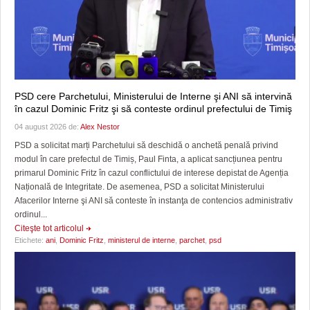
PSD cere Parchetului, Ministerului de Interne şi ANI să intervină
în cazul Dominic Fritz şi să conteste ordinul prefectului de Timiş
04 august 2026 de:
Alex Nestor
PSD a solicitat marți Parchetului să deschidă o anchetă penală privind
modul în care prefectul de Timiș, Paul Finta, a aplicat sancțiunea pentru
primarul Dominic Fritz în cazul conflictului de interese depistat de Agenția
Națională de Integritate. De asemenea, PSD a solicitat Ministerului
Afacerilor Interne şi ANI să conteste în instanţa de contencios administrativ
ordinul...
Citeşte tot articolul
Etichete:
ani
,
Dominic Fritz
,
ministerul de interne
,
parchet
,
psd