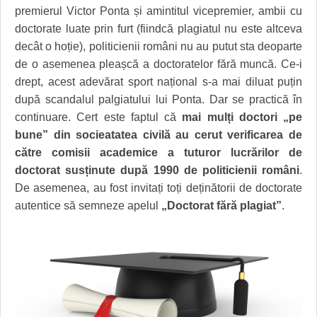
GRĂDINA TAICII DOMNULUI
CRONICĂ DE FILM
ACCIDENTE
premierul Victor Ponta și amintitul vicepremier, ambii cu
doctorate luate prin furt (fiindcă plagiatul nu este altceva
ZIARISTU’ DE TERASĂ
UNDE MERGEM
ANUNŢURI
decât o hoție), politicienii români nu au putut sta deoparte
CU OIŞTEA-N KIERKEGAARD
FILME DOCUMENTARE
INFO SI UTILE
de o asemenea pleașcă a doctoratelor fără muncă. Ce-i
drept, acest adevărat sport național s-a mai diluat puțin
FINANŢĂRI DE LA A LA Z
CLIPURI VIDEO
CULTURA
după scandalul palgiatului lui Ponta. Dar se practică în
continuare. Cert este faptul că
mai mulți doctori „pe
PE SURSE
JOCURI ONLINE
INVATAMANT
bune” din socieatatea civilă au cerut verificarea de
JUSTITIE
către comisii academice a tuturor lucrărilor de
doctorat susținute după 1990 de politicienii români
.
FILME DOCUMENTARE
De asemenea, au fost invitați toți deținătorii de doctorate
autentice să semneze apelul
„Doctorat fără plagiat”
.
CLIPURI VIDEO
JOCURI ONLINE
DIVERSE
FARMACII DIN TIMIŞOARA