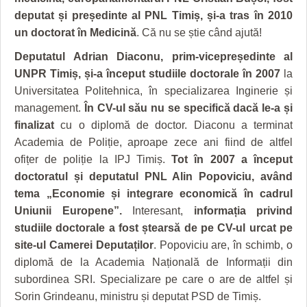
deputat și președinte al PNL Timiș, și-a tras în 2010
un doctorat în Medicină
. Că nu se știe când ajută!
Deputatul Adrian Diaconu, prim-vicepreședinte al
UNPR Timiș, și-a început studiile doctorale în 2007
la
Universitatea Politehnica, în specializarea Inginerie și
management.
În CV-ul său nu se specifică dacă le-a și
finalizat
cu o diplomă de doctor. Diaconu a terminat
Academia de Poliție, aproape zece ani fiind de altfel
ofițer de poliție la IPJ Timiș.
Tot în 2007 a început
doctoratul și deputatul PNL Alin Popoviciu, având
tema „Economie și integrare economică în cadrul
Uniunii Europene”.
Interesant,
informația privind
studiile doctorale a fost ștearsă de pe CV-ul urcat pe
site-ul Camerei Deputaților
. Popoviciu are, în schimb, o
diplomă de la Academia Națională de Informații din
subordinea SRI. Specializare pe care o are de altfel și
Sorin Grindeanu, ministru și deputat PSD de Timiș.