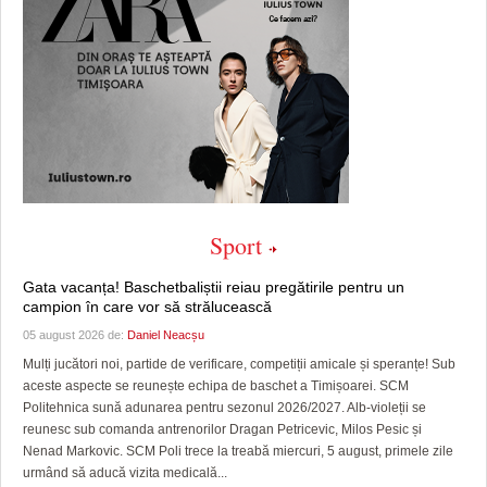
Sport
Gata vacanța! Baschetbaliștii reiau pregătirile pentru un
campion în care vor să strălucească
05 august 2026 de:
Daniel Neacșu
Mulți jucători noi, partide de verificare, competiții amicale și speranțe! Sub
aceste aspecte se reunește echipa de baschet a Timișoarei. SCM
Politehnica sună adunarea pentru sezonul 2026/2027. Alb-violeții se
reunesc sub comanda antrenorilor Dragan Petricevic, Milos Pesic și
Nenad Markovic. SCM Poli trece la treabă miercuri, 5 august, primele zile
urmând să aducă vizita medicală...