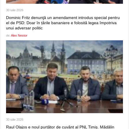
30 iulie 2026
Dominic Fritz denunţă un amendament introdus special pentru
el de PSD: Doar în țările bananiere e folosită legea împotriva
unui adversar politic
de:
Alex Nestor
30 iulie 2026
Raul Olajos e noul purtător de cuvânt al PNL Timiș. Mădălin