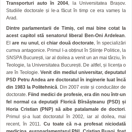
Transporturi auto în 2004
, la Universitatea Brașov.
Studiile doctorale și le-a făcut în timp ce era vameș la
Arad.
Dintre parlamentarii de Timiș, cel mai bine cotat la
acest capitol stă senatorul liberal Ben-Oni Ardelean
.
El
are nu unul, ci chiar două doctorate
, în specializări
cumva antagonice. Primul l-a obținut în Științe Politice, la
SNSPA București, iar al doilea a venit un an mai târziu, în
Teologie, la Universitatea București. De altfel, și licența o
are în Teologie.
Venit din mediul universitar, deputatul
PSD Petru Andea are doctoratul în inginerie luat încă
din 1983 la Politehnică
. Din 2007 este și conducător de
doctorate.
Fiind medici de profesie, era din nou într-un
fel normal ca deputații Florică Bîrsășteanu (PSD) și
Horia Cristian (PNP) să aibe patalamale de doctori
.
Primul și-a luat doctoratul în 2002, iar al doilea, mai
recent, în 2011.
Cu toate că n-a profesat niciodată
medicina, europarlamentarul PNL Cristian Bușoi, fost