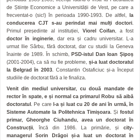
de Științe Economice a Universității de Vest, pe care a
frecventat-o (sic!) în perioada 1990-1993. De altfel,
la
conducerea CJT s-au perindat mai mulți doctori
.
Primul președinte al instituției,
Viorel Coifan
, a fost
doctor în inginerie
, dar era și cadru universitar. L-a
urmat Ilie Sârbu, fără doctorat, dar cu studii la Geneva
înainte de 1989. În schimb,
PSD-istul Dan Ioan Șipoș
(2001-2004), ca să nu fie probleme,
și-a luat doctoratul
la Belgrad în 2003
. Constantin Ostaficiuc și-a început
studiile de doctorat fără a le finaliza.
Venit din mediul universitar, cu două mandate de
rector în spate, e și normal ca primarul Robu să aibă
doctoratul
. Pe care
l-a și luat cu 20 de ani în urmă, în
Sisteme Automate la Politehnica Timișoara
. Și
fostul
primar, Gheorghe Ciuhandu, avea un doctorat în
Construcții
, încă din 1986. La primărie, și
city-
managerul Sorin Drăgoi și-a luat un doctorat în