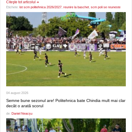
Citeşte tot articolul
Etichete:
lot scm politehnica 2026/2027
,
reunire la baschet
,
scm poli se reuneste
04 august 2026
Semne bune sezonul are! Politehnica bate Chindia mult mai clar
decât o arată scorul
de:
Daniel Neacșu