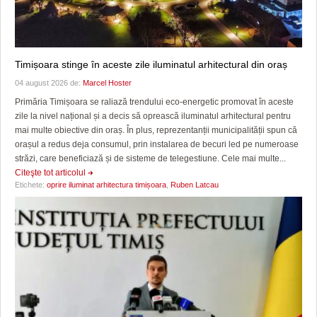
Timișoara stinge în aceste zile iluminatul arhitectural din oraș
04 august 2026 de:
Marcel Hoster
Primăria Timișoara se raliază trendului eco-energetic promovat în aceste
zile la nivel național și a decis să oprească iluminatul arhitectural pentru
mai multe obiective din oraș. În plus, reprezentanții municipalității spun că
orașul a redus deja consumul, prin instalarea de becuri led pe numeroase
străzi, care beneficiază și de sisteme de telegestiune. Cele mai multe...
Citeşte tot articolul
Etichete:
oprire iluminat arhitectura timișoara
,
Ruben Latcau