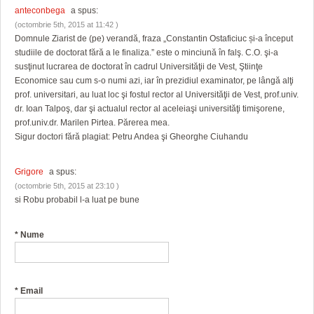
anteconbega
a spus:
(octombrie 5th, 2015 at 11:42 )
Domnule Ziarist de (pe) verandă, fraza „Constantin Ostaficiuc și-a început
studiile de doctorat fără a le finaliza.” este o minciună în falş. C.O. şi-a
susţinut lucrarea de doctorat în cadrul Universităţii de Vest, Ştiinţe
Economice sau cum s-o numi azi, iar în prezidiul examinator, pe lângă alţi
prof. universitari, au luat loc şi fostul rector al Universităţii de Vest, prof.univ.
dr. Ioan Talpoş, dar şi actualul rector al aceleiaşi universităţi timişorene,
prof.univ.dr. Marilen Pirtea. Părerea mea.
Sigur doctori fără plagiat: Petru Andea şi Gheorghe Ciuhandu
Grigore
a spus:
(octombrie 5th, 2015 at 23:10 )
si Robu probabil l-a luat pe bune
*
Nume
*
Email