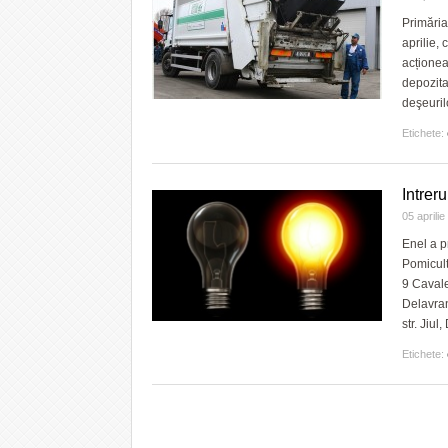
Primăria
aprilie,
acționea
depozita
deşeuri
Etichete:
Intrer
05 aprili
Enel a p
Pomicult
9 Cavale
Delavran
str. Jiul
Etichete: