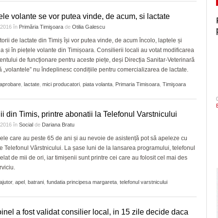
tele volante se vor putea vinde, de acum, si lactate
e 2016
în
Primăria Timişoara
de
Otilia Galescu
orii de lactate din Timiș își vor putea vinde, de acum încolo, laptele și
 și în piețele volante din Timișoara. Consilierii locali au votat modificarea
ntului de funcționare pentru aceste piețe, deși Direcția Sanitar-Veterinară
 „volantele” nu îndeplinesc condițiile pentru comercializarea de lactate.
aprobare
,
lactate
,
mici producatori
,
piata volanta
,
Primaria Timisoara
,
Timişoara
ii din Timis, printre abonatii la Telefonul Varstnicului
e 2016
în
Social
de
Dariana Bratu
le care au peste 65 de ani și au nevoie de asistență pot să apeleze cu
e Telefonul Vârstnicului. La șase luni de la lansarea programului, telefonul
elat de mii de ori, iar timișenii sunt printre cei care au folosit cel mai des
rviciu.
ajutor
,
apel
,
batrani
,
fundatia principesa margareta
,
telefonul varstnicului
oinel a fost validat consilier local, in 15 zile decide daca