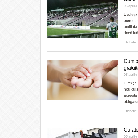
05 aprili
Evoluţia 
pierdute 
umilinţa
dacă luă
Etichete:
Cum pu
gratui
05 aprili
Direcţia
nou curs
această 
obligator
Etichete:
Curate
05 aprili