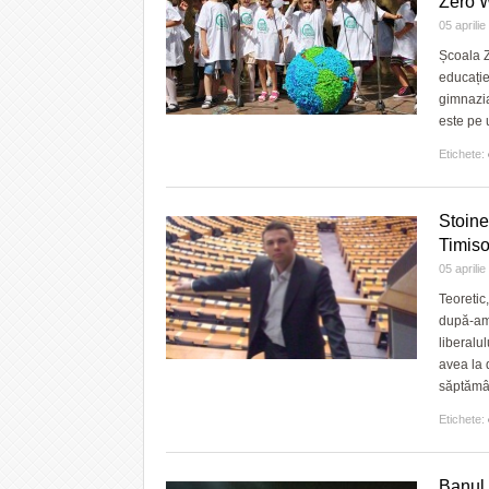
Zero 
05 aprili
Școala Z
educație
gimnazia
este pe 
Etichete:
Stoine
Timiso
05 aprili
Teoretic
după-ami
liberalul
avea la 
săptămân
Etichete:
Banul 