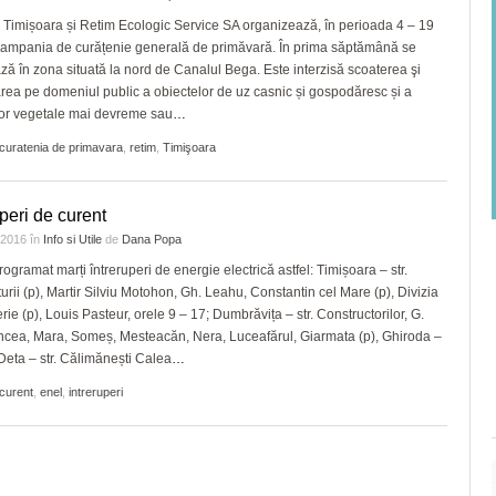
 Timișoara și Retim Ecologic Service SA organizează, în perioada 4 – 19
 campania de curățenie generală de primăvară. În prima săptămână se
ză în zona situată la nord de Canalul Bega. Este interzisă scoaterea şi
rea pe domeniul public a obiectelor de uz casnic și gospodăresc și a
lor vegetale mai devreme sau
…
curatenia de primavara
,
retim
,
Timişoara
uperi de curent
e 2016
în
Info si Utile
de
Dana Popa
rogramat marți întreruperi de energie electrică astfel: Timișoara – str.
urii (p), Martir Silviu Motohon, Gh. Leahu, Constantin cel Mare (p), Divizia
rie (p), Louis Pasteur, orele 9 – 17; Dumbrăvița – str. Constructorilor, G.
cea, Mara, Someș, Mesteacăn, Nera, Luceafărul, Giarmata (p), Ghiroda –
, Deta – str. Călimănești Calea
…
curent
,
enel
,
intreruperi