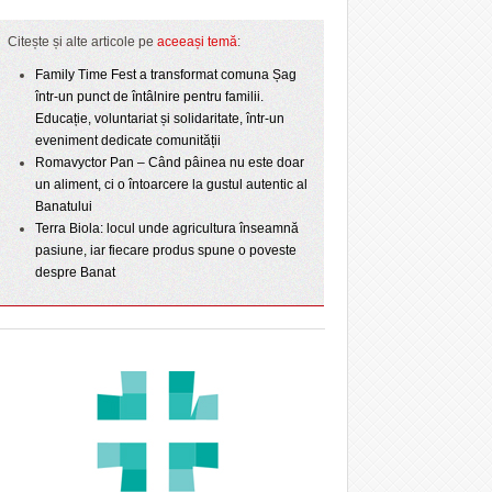
Citește și alte articole pe
aceeași temă
:
Family Time Fest a transformat comuna Șag
într-un punct de întâlnire pentru familii.
Educație, voluntariat și solidaritate, într-un
eveniment dedicate comunității
Romavyctor Pan – Când pâinea nu este doar
un aliment, ci o întoarcere la gustul autentic al
Banatului
Terra Biola: locul unde agricultura înseamnă
pasiune, iar fiecare produs spune o poveste
despre Banat