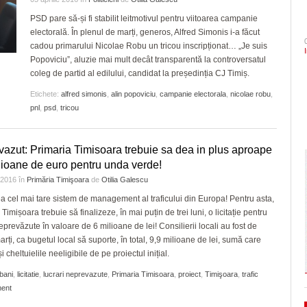
- 4 August 2026
arhitectural din oraș
mari probleme cu ANI, dar a fost salvat de
CLIPURI VIDEO
Politehnica Timișoara înc
PSD pare să-și fi stabilit leitmotivul pentru viitoarea campanie
ZIARISTU’ DE
- acum 2 zile
deplasare. Când sunt pro
şi Ecaterina Andronescu
electorală. În plenul de marți, generos, Alfred Simonis i-a făcut
TERASĂ
JOCURI ONLINE
Timișoara are de luni șase noi cetățeni de
- 4 August 
pentru play-off
cadou primarului Nicolae Robu un tricou inscripționat… „Je suis
- 3 August 2026
Sorin Şipoş nu le dă nicio speranţă PSD-işti
onoare/FOTO
CU OIŞTEA-N
Popoviciu”, aluzie mai mult decât transparentă la controversatul
“Nu veți câștiga niciodată Timișoara. Nici în
Sezonul marilor speranțe!
KIERKEGAARD
View all
coleg de partid al edilului, candidat la președinția CJ Timiș.
2028, nici în 3028, când Dominic Fritz sigu
elita cu un meci tare, în 
FINANŢĂRI DE LA A
- 5 August 2026
va evolua în fața unei ech
va mai fi primar
Etichete:
alfred simonis
,
alin popoviciu
,
campanie electorala
,
nicolae robu
,
LA Z
dramatic în barajul de pr
pnl
,
psd
,
tricou
În ultimii trei ani niciun primar aflat în confli
PE SURSE
View all
interese nu şi-a pierdut mandatul. Avocatul
Neacşu ia apărarea prefectului de Timiş în
azut: Primaria Timisoara trebuie sa dea in plus aproape
- 5 August 2026
cazul Dominic Fritz
lioane de euro pentru unda verde!
e 2016
în
Primăria Timişoara
de
Otilia Galescu
View all
 cel mai tare sistem de management al traficului din Europa! Pentru asta,
Timișoara trebuie să finalizeze, în mai puțin de trei luni, o licitație pentru
neprevăzute în valoare de 6 milioane de lei! Consilierii locali au fost de
arți, ca bugetul local să suporte, în total, 9,9 milioane de lei, sumă care
i cheltuielile neeligibile de pe proiectul inițial.
bani
,
licitatie
,
lucrari neprevazute
,
Primaria Timisoara
,
proiect
,
Timişoara
,
trafic
ent