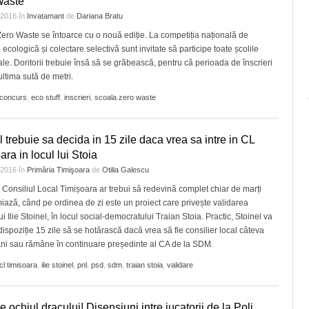
Waste
e 2016
în
Invatamant
de
Dariana Bratu
ero Waste se întoarce cu o nouă ediție. La competiția națională de
 ecologică și colectare selectivă sunt invitate să participe toate școlile
le. Doritorii trebuie însă să se grăbească, pentru că perioada de înscrieri
ultima sută de metri.
concurs
,
eco stuff
,
inscrieri
,
scoala zero waste
l trebuie sa decida in 15 zile daca vrea sa intre in CL
ara in locul lui Stoia
e 2016
în
Primăria Timişoara
de
Otilia Galescu
, Consiliul Local Timișoara ar trebui să redevină complet chiar de marți
ază, când pe ordinea de zi este un proiect care privește validarea
ui Ilie Stoinel, în locul social-democratului Traian Stoia. Practic, Stoinel va
dispoziție 15 zile să se hotărască dacă vrea să fie consilier local câteva
i sau rămâne în continuare președinte al CA de la SDM.
cl timisoara
,
ilie stoinel
,
pnl
,
psd
,
sdm
,
traian stoia
,
validare
e ochiul dracului! Disensiuni intre jucatorii de la Poli