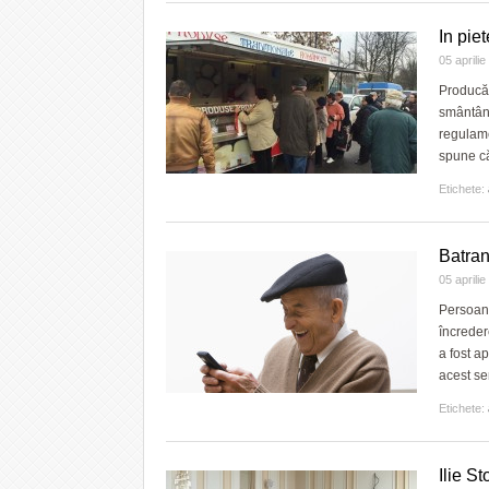
In pie
05 aprili
Producăt
smântâna
regulame
spune că
Etichete:
Batran
05 aprili
Persoane
încreder
a fost ap
acest se
Etichete:
Ilie St