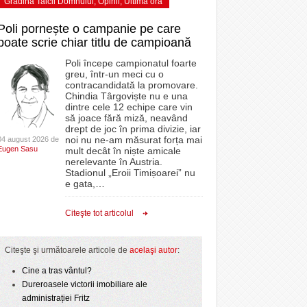
Grădina Taicii Domnului
,
Opinii
,
Ultima ora
Poli pornește o campanie pe care
poate scrie chiar titlu de campioană
Poli începe campionatul foarte
greu, într-un meci cu o
contracandidată la promovare.
Chindia Târgoviște nu e una
dintre cele 12 echipe care vin
să joace fără miză, neavând
drept de joc în prima divizie, iar
noi nu ne-am măsurat forța mai
04 august 2026 de
Eugen Sasu
mult decât în niște amicale
nerelevante în Austria.
Stadionul „Eroii Timișoarei” nu
e gata,
…
Citeşte tot articolul
Citeşte şi următoarele articole de
acelaşi autor
:
Cine a tras vântul?
Dureroasele victorii imobiliare ale
administrației Fritz