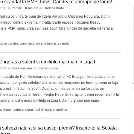
u scandal la PMP Timis: Candea e aproape pe faras!
e 2016
în
Partide
,
Ultima ora
de
Dariana Bratu
ițial cu ochi foarte buni de liderii Partidului Mișcarea Populară, Dorin
 trecut dintr-o extremă într-alta foarte repede. Roxanei Iliescu,
tele PMP Timiș, vrea să-l lase acum fără funcția de secretar general al
dorin candea
,
pmp timis
,
roxana iliescu
,
scandal
Grigoras a suferit si umilinte mai mari in Liga I
e 2016
în
Poli Timisoara
de
Cosmin Bradu
 îndurată de Poli Timişoara pe terenul lui FC Botoşani le-a adus aminte
porteri polişti de celebrul 1-8 suferit de timişoreni pe teren propriu în faţa
cureşti, în 9 aprilie 2004. Doar actorii de pe teren au fost alţii, iar
a” s-a petrecut pe alt teren. Pentru Petre Grigoraş, antrenor recent numit la
işoara, a fost o nouă umilinţă în Liga I. Dar nu şi cea mai mare.
antrenor
,
petre grigoras
,
poli timisoara
,
umilinta
a salvezi natura si sa castigi premii? Inscrie-te la Scoala