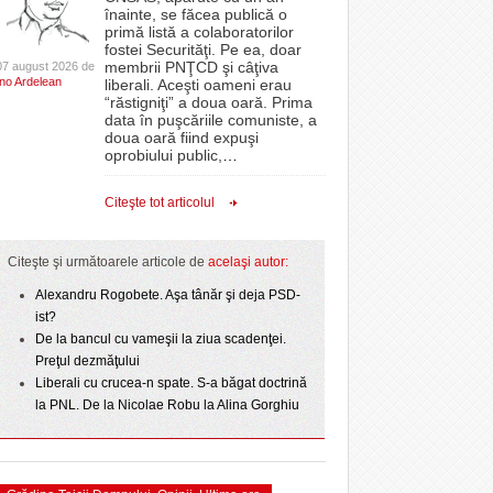
CLIPURI VIDEO
înainte, se făcea publică o
Filmul „Ultimul ingredient”, o poveste a
 PSD
epe Superliga în
proiectelor derulate de instituție din fonduri
primă listă a colaboratorilor
Banatului în competiția internațională Food Film
- 11 December 2025
gramate derby-urile
JOCURI ONLINE
europene/FOTO
fostei Securităţi. Pe ea, doar
- 5 August 2026
2026
Menu/VIDEO
membrii PNŢCD şi câţiva
07 august 2026 de
DIVERSE
Ino Ardelean
lor:
liberali. Aceşti oameni erau
ANAF oferă persoanelor fizice posibilitatea să
“răstigniţi” a doua oară. Prima
Aflați secretele Timișoarei în cadrul unui nou tur
 Politehnica atacă
beneficieze de Declarația Unică 212
FARMACII DIN
data în puşcăriile comuniste, a
-
gratuit organizat de Asociația Turism Alternativ
- 25 November 2025
r nu
care o nou-promovată
precompletată
TIMIŞOARA
doua oară fiind expuşi
4 August 2026
ipe ce a pierdut
oprobiului public,
…
HARTA TIMIŞOAREI
Romanian Business Leaders lansează RBL
- 3 August 2026
omovare
View all
- 19 November
ct de
Banat, prima filială din vestul țării
LICEE, ŞCOLI ŞI
Citeşte tot articolul
 Toni
2025
GRĂDINIŢE DIN TIMIŞ
View all
PRIMĂRIILE DIN TIMIŞ
Citeşte şi următoarele articole de
acelaşi autor:
SFATUL MEDICULUI
Alexandru Rogobete. Aşa tânăr şi deja PSD-
ist?
SFATURI JURIDICE
De la bancul cu vameşii la ziua scadenţei.
Preţul dezmăţului
Liberali cu crucea-n spate. S-a băgat doctrină
la PNL. De la Nicolae Robu la Alina Gorghiu