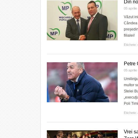
Din no
05 aprili
Văzut in
Cândea a
președin
filialei!
Etichete:
Petre 
05 aprili
Umilinţa
multor su
Stelei Bu
„execuţi
Poli Tim
Etichete:
Vrei s