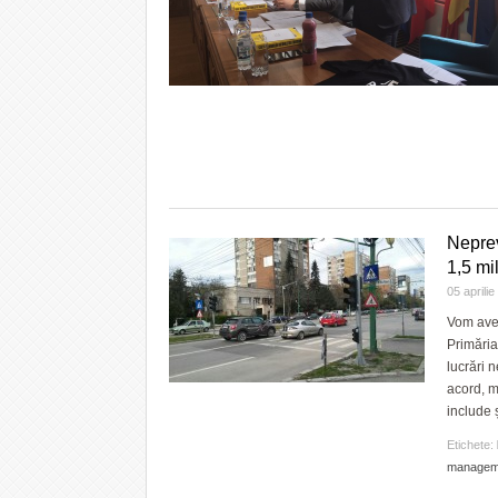
Neprev
1,5 mi
05 aprili
Vom avea
Primăria 
lucrări 
acord, m
include ș
Etichete:
managem