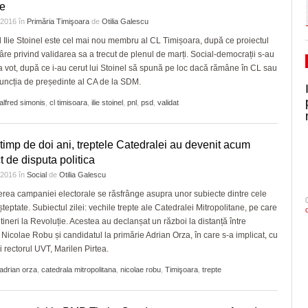
e
e 2016
în
Primăria Timişoara
de
Otilia Galescu
l Ilie Stoinel este cel mai nou membru al CL Timișoara, după ce proiectul
âre privind validarea sa a trecut de plenul de marți. Social-democrații s-au
la vot, după ce i-au cerut lui Stoinel să spună pe loc dacă rămâne în CL sau
funcția de președinte al CA de la SDM.
alfred simonis
,
cl timisoara
,
ilie stoinel
,
pnl
,
psd
,
validat
 timp de doi ani, treptele Catedralei au devenit acum
t de disputa politica
e 2016
în
Social
de
Otilia Galescu
rea campaniei electorale se răsfrânge asupra unor subiecte dintre cele
teptate. Subiectul zilei: vechile trepte ale Catedralei Mitropolitane, pe care
 tineri la Revoluție. Acestea au declanșat un război la distanță între
 Nicolae Robu și candidatul la primărie Adrian Orza, în care s-a implicat, cu
i rectorul UVT, Marilen Pirtea.
adrian orza
,
catedrala mitropolitana
,
nicolae robu
,
Timişoara
,
trepte