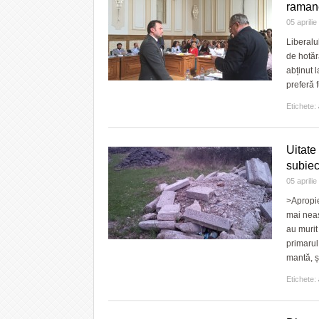
raman
05 aprili
Liberalu
de hotăr
abținut 
preferă 
Etichete:
Uitate
subiec
05 aprili
>Apropie
mai neaș
au murit
primarul
mantă, ș
Etichete: