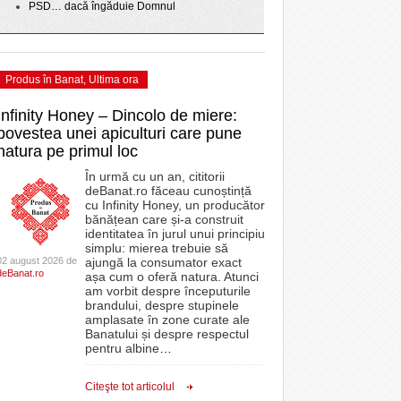
PSD… dacă îngăduie Domnul
Produs în Banat
,
Ultima ora
Infinity Honey – Dincolo de miere:
povestea unei apiculturi care pune
natura pe primul loc
În urmă cu un an, cititorii
deBanat.ro făceau cunoștință
cu Infinity Honey, un producător
bănățean care și-a construit
identitatea în jurul unui principiu
simplu: mierea trebuie să
02 august 2026 de
ajungă la consumator exact
deBanat.ro
așa cum o oferă natura. Atunci
am vorbit despre începuturile
brandului, despre stupinele
amplasate în zone curate ale
Banatului și despre respectul
pentru albine
…
Citeşte tot articolul