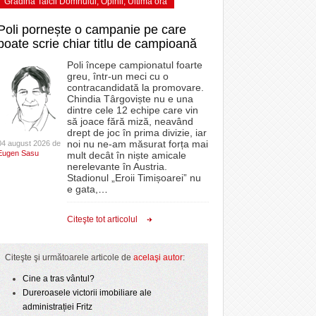
Grădina Taicii Domnului
,
Opinii
,
Ultima ora
Poli pornește o campanie pe care
poate scrie chiar titlu de campioană
Poli începe campionatul foarte
greu, într-un meci cu o
contracandidată la promovare.
Chindia Târgoviște nu e una
dintre cele 12 echipe care vin
să joace fără miză, neavând
drept de joc în prima divizie, iar
noi nu ne-am măsurat forța mai
04 august 2026 de
Eugen Sasu
mult decât în niște amicale
nerelevante în Austria.
Stadionul „Eroii Timișoarei” nu
e gata,
…
Citeşte tot articolul
Citeşte şi următoarele articole de
acelaşi autor
:
Cine a tras vântul?
Dureroasele victorii imobiliare ale
administrației Fritz