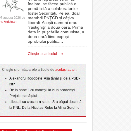
CLIPURI VIDEO
înainte, se făcea publică o
Filmul „Ultimul ingredient”, o poveste a
epe Superliga în
proiectelor derulate de instituție din fonduri
primă listă a colaboratorilor
Banatului în competiția internațională Food Film
- 11 December 2025
gramate derby-urile
JOCURI ONLINE
europene/FOTO
fostei Securităţi. Pe ea, doar
lor:
- 5 August 2026
2026
Menu/VIDEO
membrii PNŢCD şi câţiva
07 august 2026 de
DIVERSE
Ino Ardelean
liberali. Aceşti oameni erau
ANAF oferă persoanelor fizice posibilitatea să
“răstigniţi” a doua oară. Prima
Aflați secretele Timișoarei în cadrul unui nou tur
r nu
 Politehnica atacă
beneficieze de Declarația Unică 212
FARMACII DIN
data în puşcăriile comuniste, a
-
gratuit organizat de Asociația Turism Alternativ
- 25 November 2025
care o nou-promovată
precompletată
TIMIŞOARA
doua oară fiind expuşi
4 August 2026
ipe ce a pierdut
oprobiului public,
…
HARTA TIMIŞOAREI
ct de
Romanian Business Leaders lansează RBL
- 3 August 2026
omovare
View all
 Toni
- 19 November
Banat, prima filială din vestul țării
LICEE, ŞCOLI ŞI
Citeşte tot articolul
2025
GRĂDINIŢE DIN TIMIŞ
View all
PRIMĂRIILE DIN TIMIŞ
Citeşte şi următoarele articole de
acelaşi autor:
SFATUL MEDICULUI
Alexandru Rogobete. Aşa tânăr şi deja PSD-
ist?
SFATURI JURIDICE
De la bancul cu vameşii la ziua scadenţei.
Preţul dezmăţului
Liberali cu crucea-n spate. S-a băgat doctrină
la PNL. De la Nicolae Robu la Alina Gorghiu