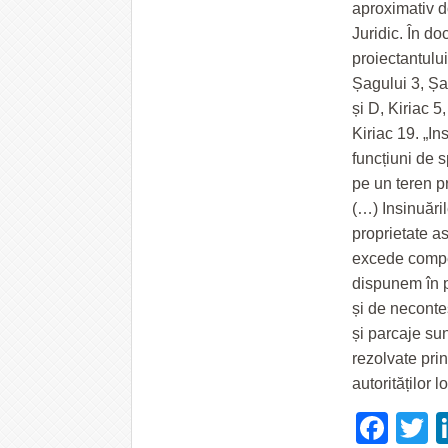
aproximativ d
Juridic. În d
proiectantului
Șagului 3, Șag
și D, Kiriac 5,
Kiriac 19. „In
funcțiuni de s
pe un teren pr
(…) Insinuări
proprietate as
excede compet
dispunem în p
și de neconte
și parcaje su
rezolvate prin
autorităților 
Fac
T