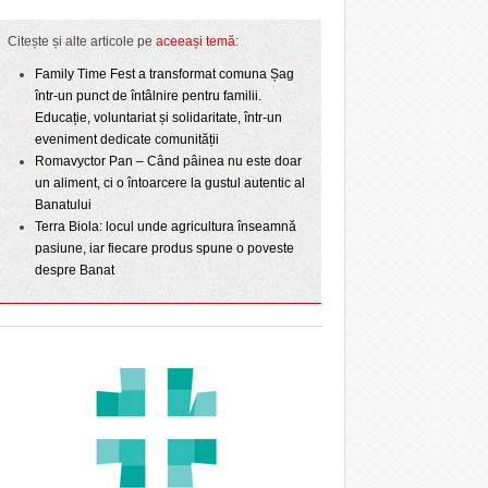
Citește și alte articole pe
aceeași temă
:
Family Time Fest a transformat comuna Șag
într-un punct de întâlnire pentru familii.
Educație, voluntariat și solidaritate, într-un
eveniment dedicate comunității
Romavyctor Pan – Când pâinea nu este doar
un aliment, ci o întoarcere la gustul autentic al
Banatului
Terra Biola: locul unde agricultura înseamnă
pasiune, iar fiecare produs spune o poveste
despre Banat