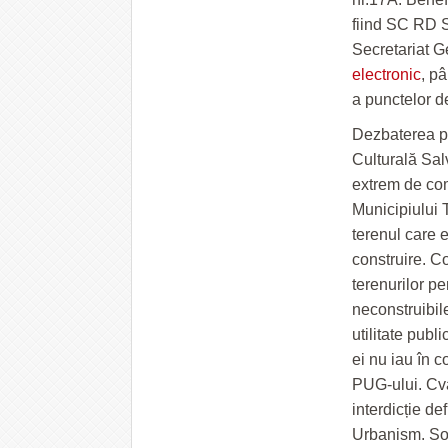
fiind SC RD S
Secretariat G
electronic
, p
a punctelor d
Dezbaterea pu
Culturală Salv
extrem de co
Municipiului T
terenul care e
construire. C
terenurilor pe
neconstruibil
utilitate publ
ei nu iau în 
PUG-ului. Cva
interdicție def
Urbanism. Soli