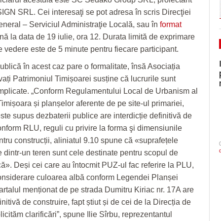
IGN SRL. Cei interesaţi se pot adresa în scris Direcţiei
eneral – Serviciul Administraţie Locală, sau în
format
ână la data de 19 iulie, ora 12. Durata limită de exprimare
e vedere este de 5 minute pentru fiecare participant.
blică în acest caz pare o formalitate, însă Asociația
ați Patrimoniul Timișoarei susține că lucrurile sunt
mplicate. „Conform Regulamentului Local de Urbanism al
imișoara și planșelor aferente de pe site-ul primariei,
ste supus dezbaterii publice are interdicție definitivă de
onform RLU, reguli cu privire la forma şi dimensiunile
ntru construcții, aliniatul 9.10 spune că «suprafețele
e dintr-un teren sunt cele destinate pentru scopul de
ică». Deși cei care au întocmit PUZ-ul fac referire la PLU,
considerare culoarea albă conform Legendei Planșei
rtalul menționat de pe strada Dumitru Kiriac nr. 17A are
initivă de construire, fapt știut și de cei de la Direcția de
cităm clarificări”, spune Ilie Sîrbu, reprezentantul