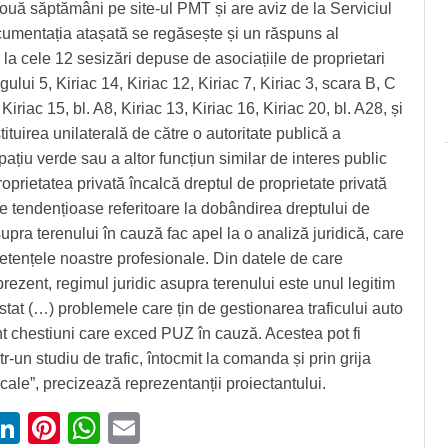
ouă săptămâni pe site-ul PMT și are aviz de la Serviciul
ocumentația atașată se regăsește și un răspuns al
 la cele 12 sesizări depuse de asociațiile de proprietari
ului 5, Kiriac 14, Kiriac 12, Kiriac 7, Kiriac 3, scara B, C
 Kiriac 15, bl. A8, Kiriac 13, Kiriac 16, Kiriac 20, bl. A28, și
stituirea unilaterală de către o autoritate publică a
pațiu verde sau a altor funcțiun similar de interes public
oprietatea privată încalcă dreptul de proprietate privată
le tendențioase referitoare la dobândirea dreptului de
upra terenului în cauză fac apel la o analiză juridică, care
ențele noastre profesionale. Din datele de care
rezent, regimul juridic asupra terenului este unul legitim
stat (…) problemele care țin de gestionarea traficului auto
nt chestiuni care exced PUZ în cauză. Acestea pot fi
tr-un studiu de trafic, întocmit la comanda și prin grija
locale”, precizează reprezentanții proiectantului.
ebook
witter
LinkedIn
Pinterest
WhatsApp
Email