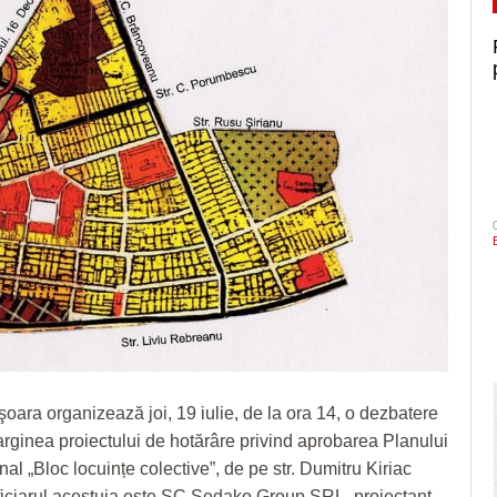
şoara organizează joi, 19 iulie, de la ora 14, o dezbatere
rginea proiectului de hotărâre privind aprobarea Planului
al „Bloc locuințe colective”, de pe str. Dumitru Kiriac
iciarul acestuia este SC Sedako Group SRL, proiectant