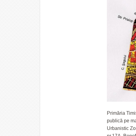
Primăria Timi
publică pe ma
Urbanistic Zon
nr.17A. Benef