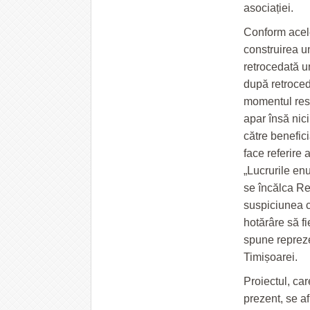
asociației.
Conform acele
construirea un
retrocedată un
după retroced
momentul resp
apar însă nici
către benefici
face referire 
„Lucrurile enu
se încălca Re
suspiciunea c
hotărâre să fi
spune repreze
Timișoarei.
Proiectul, ca
prezent, se af