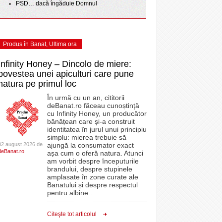
PSD… dacă îngăduie Domnul
Produs în Banat
,
Ultima ora
Infinity Honey – Dincolo de miere:
povestea unei apiculturi care pune
natura pe primul loc
În urmă cu un an, cititorii
deBanat.ro făceau cunoștință
cu Infinity Honey, un producător
bănățean care și-a construit
identitatea în jurul unui principiu
simplu: mierea trebuie să
02 august 2026 de
ajungă la consumator exact
deBanat.ro
așa cum o oferă natura. Atunci
am vorbit despre începuturile
brandului, despre stupinele
amplasate în zone curate ale
Banatului și despre respectul
pentru albine
…
Citeşte tot articolul