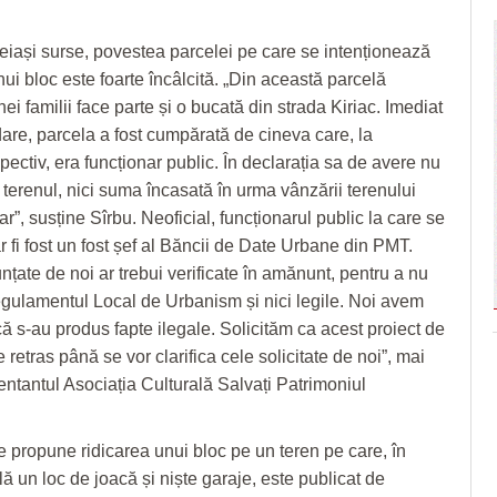
iași surse, povestea parcelei pe care se intenționează
ui bloc este foarte încâlcită. „Din această parcelă
ei familii face parte și o bucată din strada Kiriac. Imediat
are, parcela a fost cumpărată de cineva care, la
ectiv, era funcționar public. În declarația sa de avere nu
 terenul, nici suma încasată în urma vânzării terenului
ar”, susține Sîrbu. Neoficial, funcționarul public la care se
ar fi fost un fost șef al Băncii de Date Urbane din PMT.
nțate de noi ar trebui verificate în amănunt, pentru a nu
gulamentul Local de Urbanism și nici legile. Noi avem
ă s-au produs fapte ilegale. Solicităm ca acest proiect de
e retras până se vor clarifica cele solicitate de noi”, mai
ntantul Asociația Culturală Salvați Patrimoniul
re propune ridicarea unui bloc pe un teren pe care, în
lă un loc de joacă și niște garaje, este publicat de