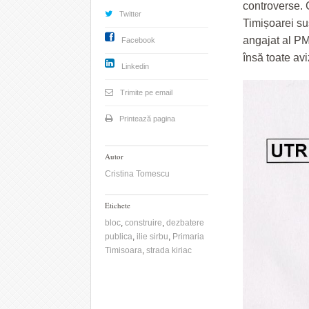
controverse. 
Twitter
Timișoarei sus
angajat al PMT
Facebook
însă toate avi
Linkedin
Trimite pe email
Printează pagina
Autor
Cristina Tomescu
Etichete
bloc
,
construire
,
dezbatere
publica
,
ilie sirbu
,
Primaria
Timisoara
,
strada kiriac