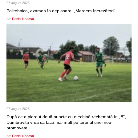
07 august 2026
Politehnica, examen în deplasare: „Mergem încrezători”
de:
Daniel Neacșu
07 august 2026
După ce a pierdut două puncte cu o echipă rechemată în „B”,
Dumbrăvița vrea să facă mai mult pe terenul unei nou-
promovate
de:
Daniel Neacșu