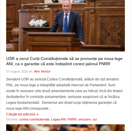
USR a cerut Curții Constituționale să se pronunțe pe noua lege
ANI, ca o garanție că este îndeplinit corect jalonul PNRR
07 august 2026 de:
Alex Nestor
Senatorii USR au sesizat Curtea Constituțională, alături de opt senatori
PNL, pe noua lege a integrității adoptată miercuri de Parlament. Sunt
vizate în sesizare cele două amendamente care au ridicat, încă din timpul
dezbaterilor în comisiile parlamentare, serioase suspiciuni că ar încălca
Legea fundamentală. Demersul are drept scop obținerea garanției că
noua lege ANI corespunde...
Citeşte tot articolul
Etichete:
curtea constitutionala
,
Legea ANI
,
PNRR
,
sesizare
,
usr