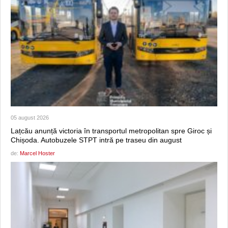
05 august 2026
Lațcău anunță victoria în transportul metropolitan spre Giroc și
Chișoda. Autobuzele STPT intră pe traseu din august
de:
Marcel Hoster