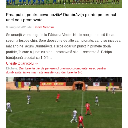
Prea puțin, pentru ceva pozitiv! Dumbrăvița pierde pe terenul
unei nou-promovate
08 august 2026 de:
Daniel Neacșu
Se anunță vremuri grele la Pădurea Verde. Nimic nou, pentru că fiecare
sezon a fost de chin. Spre deosebire de alte campionate, când se începea
măcar bine, acum Dumbrăvița a scos doar un punct în primele două
partide, în care a jucat cu o nou-promovată și o… rechemată! Echipa
bănățeană a cedat cu 1-0 în...
Citeşte tot articolul
Etichete:
Dumbravita pierde pe terenul unei nou-promovate
,
esec pentru
dumbravita
,
ianys man
,
stefanesti - csc dumbravita 1-0