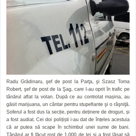
GRĂDINA TAICII DOMNULUI
CRONICĂ DE FILM
ACCIDENTE
ZIARISTU’ DE TERASĂ
UNDE MERGEM
ANUNŢURI
CU OIŞTEA-N KIERKEGAARD
FILME DOCUMENTARE
INFO SI UTILE
FINANŢĂRI DE LA A LA Z
CLIPURI VIDEO
CULTURA
PE SURSE
JOCURI ONLINE
INVATAMANT
JUSTITIE
FILME DOCUMENTARE
Radu Grădinaru, şef de post la Parţa, şi Szasz Toma
CLIPURI VIDEO
Robert, şef de post de la Şag, care l-au oprit în trafic pe
tânărul aflat la volan. După ce au controlat mașina, au
JOCURI ONLINE
găsit marijuana, un cântar pentru stupefiante şi o râşniţă.
Șoferul a fost dus la secție, pentru deținere de droguri, și
DIVERSE
a fost audiat. Cei doi polițiști i-au dat de înțeles acestuia
FARMACII DIN TIMIŞOARA
că ar putea să scape în schimbul unei sume de bani.
Tânărul ar fi făcut rost de 1.000 de lei şi a fost lăsat să