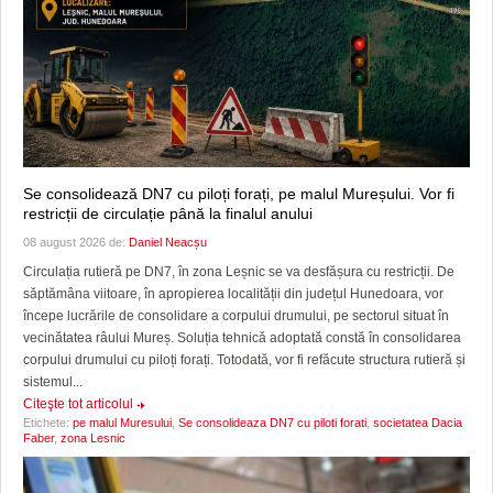
Se consolidează DN7 cu piloți forați, pe malul Mureșului. Vor fi
restricții de circulație până la finalul anului
08 august 2026 de:
Daniel Neacșu
Circulația rutieră pe DN7, în zona Leșnic se va desfășura cu restricții. De
săptămâna viitoare, în apropierea localității din județul Hunedoara, vor
începe lucrările de consolidare a corpului drumului, pe sectorul situat în
vecinătatea râului Mureș. Soluția tehnică adoptată constă în consolidarea
corpului drumului cu piloți forați. Totodată, vor fi refăcute structura rutieră și
sistemul...
Citeşte tot articolul
Etichete:
pe malul Muresului
,
Se consolideaza DN7 cu piloti forati
,
societatea Dacia
Faber
,
zona Lesnic