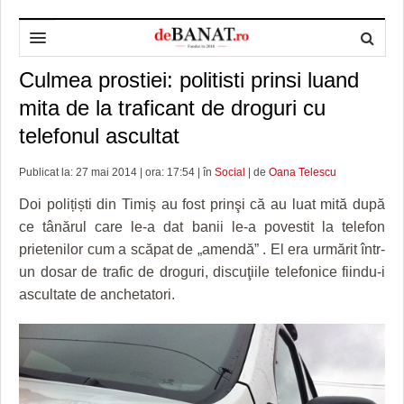
Culmea prostiei: politisti prinsi luand
HOME
mita de la traficant de droguri cu
ADMINISTRAȚIE
DESPRE NOI
telefonul ascultat
POLITICĂ
REDACȚIA DEBANAT
PRIMĂRIA TIMIŞOARA
Publicat la: 27 mai 2014 | ora: 17:54 | în
Social
| de
Oana Telescu
SPORT
POLITICA DE COOKIES
CONSILIUL JUDEŢEAN TIMIŞ
POLITICA
Doi polițiști din Timiș au fost prinşi că au luat mită după
OPINII
POLITICA DE CONFIDENȚIALITATE
PREFECTURA TIMIŞ
POLI TIMISOARA
ce tânărul care le-a dat banii le-a povestit la telefon
prietenilor cum a scăpat de „amendă” . El era urmărit într-
TIMP LIBER ȘI CULTURĂ
FOTBAL JUDETEAN
DOSARELE DEBANAT
un dosar de trafic de droguri, discuţiile telefonice fiindu-i
ascultate de anchetatori.
ECONOMIC
ALTE SPORTURI
ETICA LUCIDITĂȚII ASISTATE
TIMP LIBER
SĂNĂTATE
JURNAL DE CAMPANIE
ULTRAMARIN VA RECOMANDA
AFACERI
MAI MULTE
ZÂMBETE AMARE
CULTURA