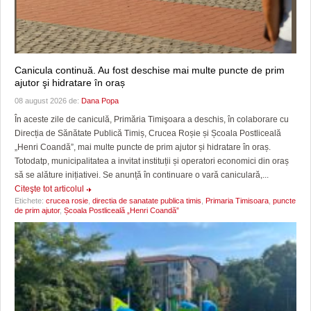
Canicula continuă. Au fost deschise mai multe puncte de prim
ajutor şi hidratare în oraș
08 august 2026 de:
Dana Popa
În aceste zile de caniculă, Primăria Timişoara a deschis, în colaborare cu
Direcția de Sănătate Publică Timiș, Crucea Roșie și Școala Postliceală
„Henri Coandă”, mai multe puncte de prim ajutor și hidratare în oraș.
Totodatp, municipalitatea a invitat instituții și operatori economici din oraș
să se alăture inițiativei. Se anunță în continuare o vară caniculară,...
Citeşte tot articolul
Etichete:
crucea rosie
,
directia de sanatate publica timis
,
Primaria Timisoara
,
puncte
de prim ajutor
,
Școala Postliceală „Henri Coandă”