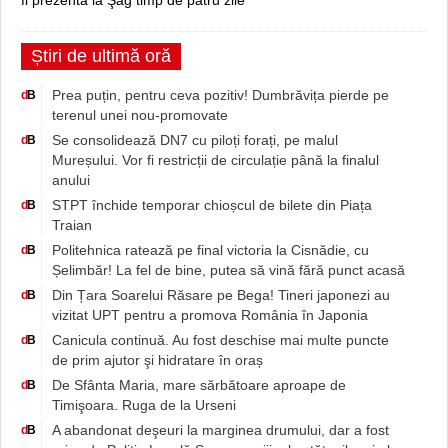
fi prezentă la Şag timp de patru zile
Știri de ultimă oră
Prea puțin, pentru ceva pozitiv! Dumbrăvița pierde pe
d
B
terenul unei nou-promovate
Se consolidează DN7 cu piloți forați, pe malul
d
B
Mureșului. Vor fi restricții de circulație până la finalul
anului
STPT închide temporar chioșcul de bilete din Piața
d
B
Traian
Politehnica ratează pe final victoria la Cisnădie, cu
d
B
Șelimbăr! La fel de bine, putea să vină fără punct acasă
Din Țara Soarelui Răsare pe Bega! Tineri japonezi au
d
B
vizitat UPT pentru a promova România în Japonia
Canicula continuă. Au fost deschise mai multe puncte
d
B
de prim ajutor şi hidratare în oraș
De Sfânta Maria, mare sărbătoare aproape de
d
B
Timişoara. Ruga de la Urseni
A abandonat deşeuri la marginea drumului, dar a fost
d
B