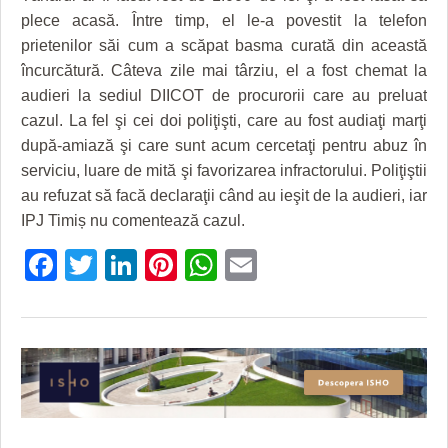
HARTA TIMIŞOAREI
plece acasă. Între timp, el le-a povestit la telefon
prietenilor săi cum a scăpat basma curată din această
LICEE, ŞCOLI ŞI GRĂDINIŢE DIN TIMIŞ
încurcătură. Câteva zile mai târziu, el a fost chemat la
PRIMĂRIILE DIN TIMIŞ
audieri la sediul DIICOT de procurorii care au preluat
cazul. La fel şi cei doi poliţişti, care au fost audiaţi marţi
SFATUL MEDICULUI
după-amiază şi care sunt acum cercetaţi pentru abuz în
serviciu, luare de mită şi favorizarea infractorului. Poliţiştii
SFATURI JURIDICE
au refuzat să facă declaraţii când au ieşit de la audieri, iar
IPJ Timiș nu comentează cazul.
Facebook
Twitter
LinkedIn
Pinterest
WhatsApp
Email