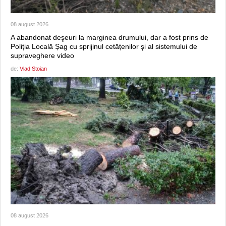
08 august 2026
A abandonat deşeuri la marginea drumului, dar a fost prins de
Poliția Locală Șag cu sprijinul cetățenilor şi al sistemului de
supraveghere video
de:
Vlad Stoian
08 august 2026