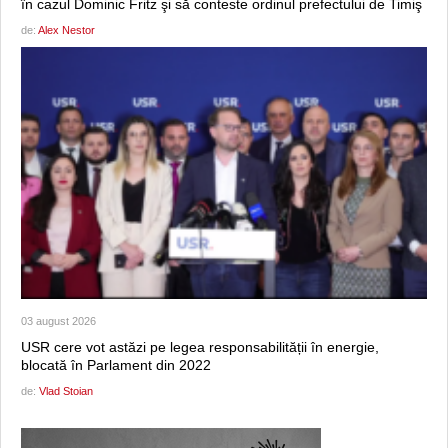
în cazul Dominic Fritz şi să conteste ordinul prefectului de Timiş
de:
Alex Nestor
03 august 2026
USR cere vot astăzi pe legea responsabilității în energie,
blocată în Parlament din 2022
de:
Vlad Stoian