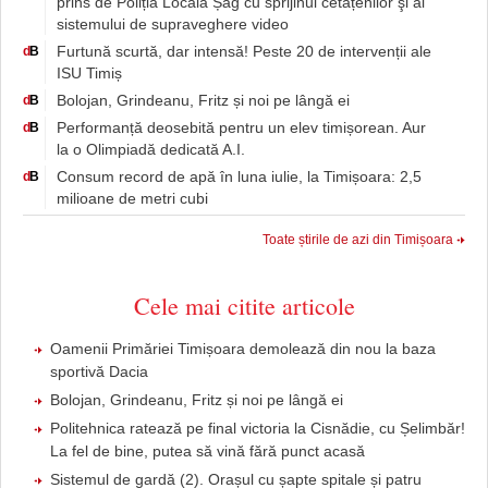
prins de Poliția Locală Șag cu sprijinul cetățenilor şi al
sistemului de supraveghere video
Furtună scurtă, dar intensă! Peste 20 de intervenții ale
d
B
ISU Timiș
Bolojan, Grindeanu, Fritz și noi pe lângă ei
d
B
Performanță deosebită pentru un elev timișorean. Aur
d
B
la o Olimpiadă dedicată A.I.
Consum record de apă în luna iulie, la Timișoara: 2,5
d
B
milioane de metri cubi
Toate știrile de azi din Timișoara
Cele mai citite articole
Oamenii Primăriei Timișoara demolează din nou la baza
sportivă Dacia
Bolojan, Grindeanu, Fritz și noi pe lângă ei
Politehnica ratează pe final victoria la Cisnădie, cu Șelimbăr!
La fel de bine, putea să vină fără punct acasă
Sistemul de gardă (2). Orașul cu șapte spitale și patru