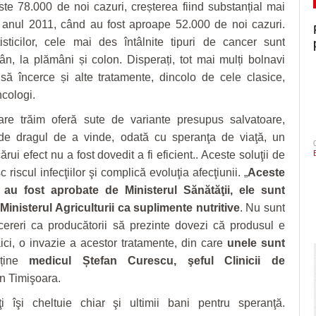
este 78.000 de noi cazuri, creșterea fiind substanțial mai
 anul 2011, când au fost aproape 52.000 de noi cazuri.
isticilor, cele mai des întâlnite tipuri de cancer sunt
ân, la plămâni și colon. Disperați, tot mai mulți bolnavi
să încerce și alte tratamente, dincolo de cele clasice,
ncologi.
are trăim oferă sute de variante presupus salvatoare,
de dragul de a vinde, odată cu speranţa de viaţă, un
ărui efect nu a fost dovedit a fi eficient.. Aceste soluţii de
c riscul infecţiilor şi complică evoluţia afecţiunii. „
Aceste
au fost aprobate de Ministerul Sănătăţii, ele sunt
Ministerul Agriculturii ca suplimente nutritive
. Nu sunt
cereri ca producătorii să prezinte dovezi că produsul e
aici, o invazie a acestor tratamente, din care
unele sunt
sține
medicul Ștefan Curescu, şeful Clinicii de
n Timişoara.
ţi îşi cheltuie chiar şi ultimii bani pentru speranţă.