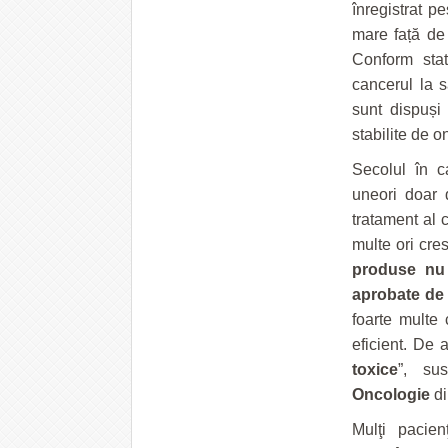
înregistrat p
mare față de
Conform stat
cancerul la s
sunt dispuși 
stabilite de o
Secolul în c
uneori doar 
tratament al c
multe ori cres
produse nu 
aprobate de 
foarte multe 
eficient. De 
toxice
”, su
Oncologie
di
Mulţi pacien