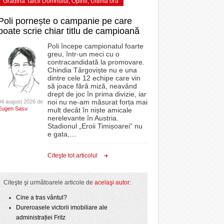
Grădina Taicii Domnului
,
Opinii
,
Ultima ora
Poli pornește o campanie pe care
poate scrie chiar titlu de campioană
Poli începe campionatul foarte
greu, într-un meci cu o
contracandidată la promovare.
Chindia Târgoviște nu e una
dintre cele 12 echipe care vin
să joace fără miză, neavând
drept de joc în prima divizie, iar
noi nu ne-am măsurat forța mai
04 august 2026 de
Eugen Sasu
mult decât în niște amicale
nerelevante în Austria.
Stadionul „Eroii Timișoarei” nu
e gata,
…
Citeşte tot articolul
Citeşte şi următoarele articole de
acelaşi autor
:
Cine a tras vântul?
Dureroasele victorii imobiliare ale
administrației Fritz