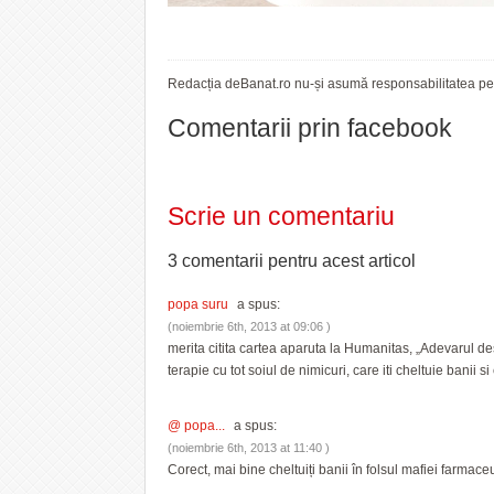
Redacția deBanat.ro nu-și asumă responsabilitatea pent
Comentarii prin facebook
Scrie un comentariu
3 comentarii pentru
acest articol
popa suru
a spus:
(noiembrie 6th, 2013 at 09:06 )
merita citita cartea aparuta la Humanitas, „Adevarul d
terapie cu tot soiul de nimicuri, care iti cheltuie banii si
@ popa...
a spus:
(noiembrie 6th, 2013 at 11:40 )
Corect, mai bine cheltuiți banii în folsul mafiei farmaceu