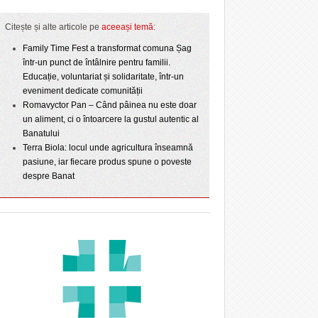
Citește și alte articole pe
aceeași temă
:
Family Time Fest a transformat comuna Șag
într-un punct de întâlnire pentru familii.
Educație, voluntariat și solidaritate, într-un
eveniment dedicate comunității
Romavyctor Pan – Când pâinea nu este doar
un aliment, ci o întoarcere la gustul autentic al
Banatului
Terra Biola: locul unde agricultura înseamnă
pasiune, iar fiecare produs spune o poveste
despre Banat