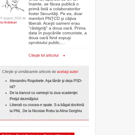
CLIPURI VIDEO
înainte, se făcea publică o
Filmul „Ultimul ingredient”, o poveste a
proiectelor derulate de instituție din fonduri
primă listă a colaboratorilor
Banatului în competiția internațională Food Film
 Politehnica atacă
- 11 December 2025
JOCURI ONLINE
europene/FOTO
fostei Securităţi. Pe ea, doar
lor:
- 5 August 2026
care o nou-promovată
Menu/VIDEO
membrii PNŢCD şi câţiva
07 august 2026 de
DIVERSE
Ino Ardelean
liberali. Aceşti oameni erau
ANAF oferă persoanelor fizice posibilitatea să
ipe ce a pierdut
“răstigniţi” a doua oară. Prima
Aflați secretele Timișoarei în cadrul unui nou tur
r nu
- 3 August 2026
beneficieze de Declarația Unică 212
omovare
FARMACII DIN
data în puşcăriile comuniste, a
-
gratuit organizat de Asociația Turism Alternativ
- 25 November 2025
precompletată
TIMIŞOARA
doua oară fiind expuşi
4 August 2026
amentul cu o victorie
oprobiului public,
…
HARTA TIMIŞOAREI
ct de
- 25 July 2026
Romanian Business Leaders lansează RBL
dicat
View all
 Toni
- 19 November
Banat, prima filială din vestul țării
LICEE, ŞCOLI ŞI
Citeşte tot articolul
2025
GRĂDINIŢE DIN TIMIŞ
View all
PRIMĂRIILE DIN TIMIŞ
Citeşte şi următoarele articole de
acelaşi autor:
SFATUL MEDICULUI
Alexandru Rogobete. Aşa tânăr şi deja PSD-
ist?
SFATURI JURIDICE
De la bancul cu vameşii la ziua scadenţei.
Preţul dezmăţului
Liberali cu crucea-n spate. S-a băgat doctrină
la PNL. De la Nicolae Robu la Alina Gorghiu