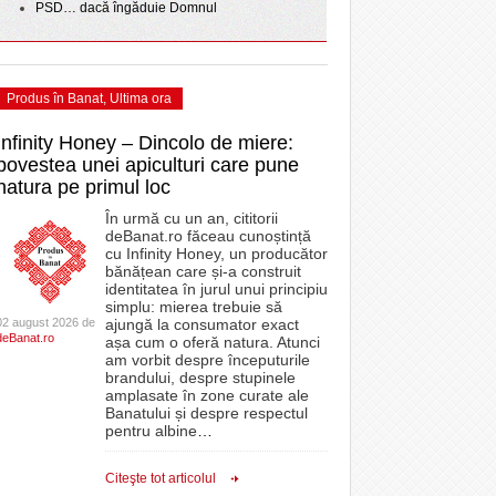
PSD… dacă îngăduie Domnul
Produs în Banat
,
Ultima ora
Infinity Honey – Dincolo de miere:
povestea unei apiculturi care pune
natura pe primul loc
În urmă cu un an, cititorii
deBanat.ro făceau cunoștință
cu Infinity Honey, un producător
bănățean care și-a construit
identitatea în jurul unui principiu
simplu: mierea trebuie să
02 august 2026 de
ajungă la consumator exact
deBanat.ro
așa cum o oferă natura. Atunci
am vorbit despre începuturile
brandului, despre stupinele
amplasate în zone curate ale
Banatului și despre respectul
pentru albine
…
Citeşte tot articolul