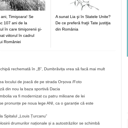
 ani, Timişoara! Se
A sunat Lia şi în Statele Unite?
c 107 ani de la
De ce preferă fraţii Tate justiţia
 în care timişorenii şi-
din România
t viitorul în cadrul
ui României
chipă rechemată în „B”, Dumbrăvița vrea să facă mai mult
rea locului de joacă de pe strada Orșova /Foto
ă din nou la baza sportivă Dacia
imbolia va fi modernizat cu patru milioane de lei
 se pronunțe pe noua lege ANI, ca o garanție că este
la Spitalul „Louis Țurcanu”
losirii drumurilor naționale și a autostrăzilor se schimbă