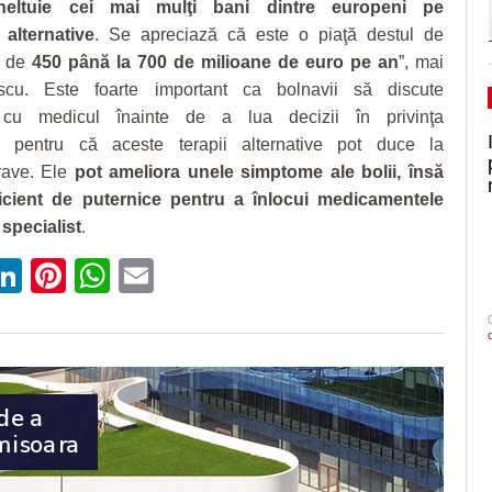
heltuie cei mai mulţi bani dintre europeni pe
 alternative
. Se apreciază că este o piaţă destul de
, de
450 până la 700 de milioane de euro pe an
”, mai
cu. Este foarte important ca bolnavii să discute
 cu medicul înainte de a lua decizii în privinţa
i, pentru că aceste terapii alternative pot duce la
grave. Ele
pot ameliora unele simptome ale bolii, însă
icient de puternice pentru a înlocui medicamentele
 specialist
.
ebook
witter
LinkedIn
Pinterest
WhatsApp
Email