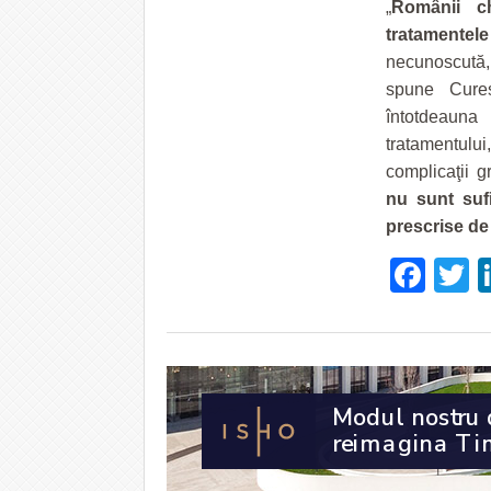
„
Românii c
tratamentele
necunoscută
spune Cures
întotdeauna
tratamentulu
complicaţii 
nu sunt suf
prescrise de
Fac
T