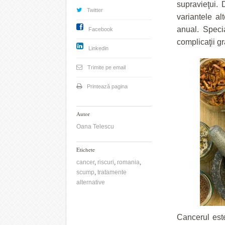
supravieţui. 
Twitter
variantele al
anual. Specia
Facebook
complicaţii g
Linkedin
Trimite pe email
Printează pagina
Autor
Oana Telescu
Etichete
cancer
,
riscuri
,
romania
,
scump
,
tratamente
alternative
Cancerul est