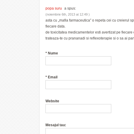
popa suru
a spus:
(noiembrie 6th, 2013 at 12:49 )
asta cu „mafia farmaceutica” o repeta cei cu creierul sp
fiecare data.
de toxicitatea medicamentelor esti avertizat pe fiecare 
trateaza-te cu prananadi si reflexoterapie si o sa ai par
*
Nume
*
Email
Website
Mesajul tau: