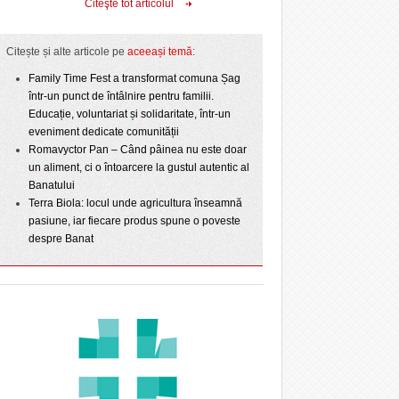
Citeşte tot articolul
Citește și alte articole pe
aceeași temă
:
Family Time Fest a transformat comuna Șag
într-un punct de întâlnire pentru familii.
Educație, voluntariat și solidaritate, într-un
eveniment dedicate comunității
Romavyctor Pan – Când pâinea nu este doar
un aliment, ci o întoarcere la gustul autentic al
Banatului
Terra Biola: locul unde agricultura înseamnă
pasiune, iar fiecare produs spune o poveste
despre Banat