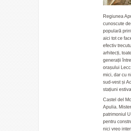
Regiunea Apul
cunoscute dest
populară prin
aici tot ce fac
efectiv trecut
arhitecți, toa
generații înt
orașului Lecce
mici, dar cu 
sud-vest și Ad
stațiuni esti
Castel del Mo
Apulia. Mister
patrimoniul U
pentru constru
nici vreo inte