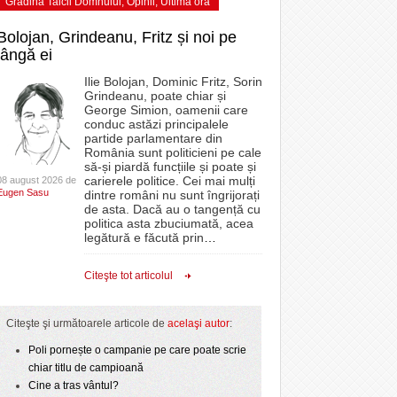
Grădina Taicii Domnului
,
Opinii
,
Ultima ora
Bolojan, Grindeanu, Fritz și noi pe
lângă ei
Ilie Bolojan, Dominic Fritz, Sorin
Grindeanu, poate chiar și
George Simion, oamenii care
conduc astăzi principalele
partide parlamentare din
România sunt politicieni pe cale
să-și piardă funcțiile și poate și
carierele politice. Cei mai mulți
08 august 2026 de
Eugen Sasu
dintre români nu sunt îngrijorați
de asta. Dacă au o tangență cu
politica asta zbuciumată, acea
legătură e făcută prin
…
Citeşte tot articolul
Citeşte şi următoarele articole de
acelaşi autor
:
Poli pornește o campanie pe care poate scrie
chiar titlu de campioană
Cine a tras vântul?