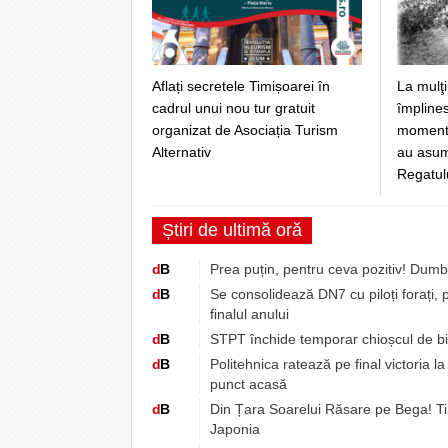
Aflați secretele Timișoarei în
La mulţi
cadrul unui nou tur gratuit
împlines
organizat de Asociația Turism
momentul
Alternativ
au asuma
Regatul
Știri de ultimă oră
d
B
Prea puțin, pentru ceva pozitiv! Dum
d
B
Se consolidează DN7 cu piloți forați, pe
finalul anului
d
B
STPT închide temporar chioșcul de bil
d
B
Politehnica ratează pe final victoria l
punct acasă
d
B
Din Țara Soarelui Răsare pe Bega! Ti
Japonia