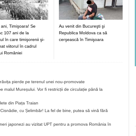
 ani, Timişoara! Se
Au venit din Bucureşti şi
c 107 ani de la
Republica Moldova ca să
 în care timişorenii şi-
cerşească în Timişoara
t viitorul în cadrul
ui României
brăvița pierde pe terenul unei nou-promovate
 malul Mureșului. Vor fi restricții de circulație până la
ete din Piața Traian
a Cisnădie, cu Șelimbăr! La fel de bine, putea să vină fără
neri japonezi au vizitat UPT pentru a promova România în