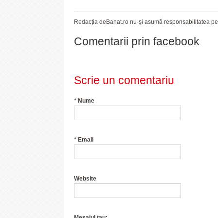
Redacția deBanat.ro nu-și asumă responsabilitatea pent
Comentarii prin facebook
Scrie un comentariu
*
Nume
*
Email
Website
Mesajul tau: