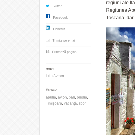
regiuni ale It
Twitter
Regiunea Apul
Toscana, dar c
Facebook
Linkedin
Trimite pe email
Printează pagina
Autor
Iulia Avram
Etichete
apulia
,
avion
,
bari
,
puglia
,
Timişoara
,
vacanţă
,
zbor