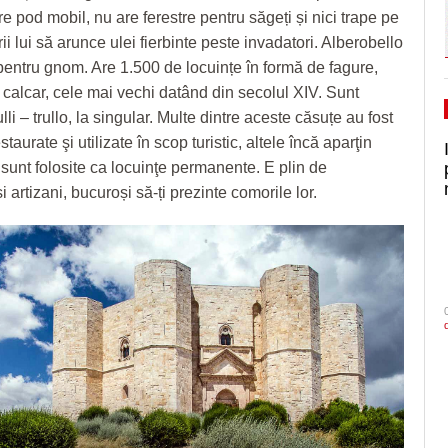
e pod mobil, nu are ferestre pentru săgeți și nici trape pe
i lui să arunce ulei fierbinte peste invadatori. Alberobello
pentru gnom. Are 1.500 de locuințe în formă de fagure,
n calcar, cele mai vechi datând din secolul XIV. Sunt
lli – trullo, la singular. Multe dintre aceste căsuțe au fost
taurate şi utilizate în scop turistic, altele încă aparţin
i sunt folosite ca locuinţe permanente. E plin de
 artizani, bucuroși să-ți prezinte comorile lor.