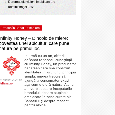
Dureroasele victorii imobiliare ale
administrației Fritz
Produs în Banat
,
Ultima ora
Infinity Honey – Dincolo de miere:
povestea unei apiculturi care pune
natura pe primul loc
În urmă cu un an, cititorii
deBanat.ro făceau cunoștință
cu Infinity Honey, un producător
bănățean care și-a construit
identitatea în jurul unui principiu
simplu: mierea trebuie să
02 august 2026 de
ajungă la consumator exact
deBanat.ro
așa cum o oferă natura. Atunci
am vorbit despre începuturile
brandului, despre stupinele
amplasate în zone curate ale
Banatului și despre respectul
pentru albine
…