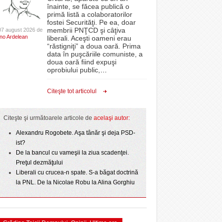
CLIPURI VIDEO
înainte, se făcea publică o
Politehnica bate
oră, a venit „ploaia”. Apa a fost asigurată de
proiectelor derulate de instituție din fonduri
primă listă a colaboratorilor
- 4
- 6 August 2026
- 11 December 2025
t o arată scorul
pompierii voluntari
JOCURI ONLINE
europene/FOTO
fostei Securităţi. Pe ea, doar
lor:
membrii PNŢCD şi câţiva
07 august 2026 de
DIVERSE
Ino Ardelean
Filmul „Ultimul ingredient”, o poveste a
liberali. Aceşti oameni erau
ANAF oferă persoanelor fizice posibilitatea să
“răstigniţi” a doua oară. Prima
r nu
Banatului în competiția internațională Food Film
epe Superliga în
beneficieze de Declarația Unică 212
FARMACII DIN
data în puşcăriile comuniste, a
- 5 August 2026
- 25 November 2025
gramate derby-urile
Menu/VIDEO
precompletată
TIMIŞOARA
doua oară fiind expuşi
2026
oprobiului public,
…
View all
HARTA TIMIŞOAREI
ct de
Romanian Business Leaders lansează RBL
 Toni
- 19 November
Banat, prima filială din vestul țării
LICEE, ŞCOLI ŞI
Citeşte tot articolul
2025
GRĂDINIŢE DIN TIMIŞ
View all
PRIMĂRIILE DIN TIMIŞ
Citeşte şi următoarele articole de
acelaşi autor:
SFATUL MEDICULUI
Alexandru Rogobete. Aşa tânăr şi deja PSD-
ist?
SFATURI JURIDICE
De la bancul cu vameşii la ziua scadenţei.
Preţul dezmăţului
Liberali cu crucea-n spate. S-a băgat doctrină
la PNL. De la Nicolae Robu la Alina Gorghiu