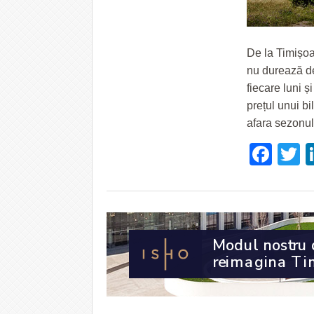
De la Timișoar
nu durează de
fiecare luni ș
prețul unui bi
afara sezonul
Fac
T