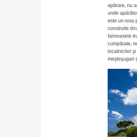
apărare, nu ar
unde apărători
este un oraș 
construite di
faimoasele tru
cumpărate, res
localnicilor ş
meşteşugari și