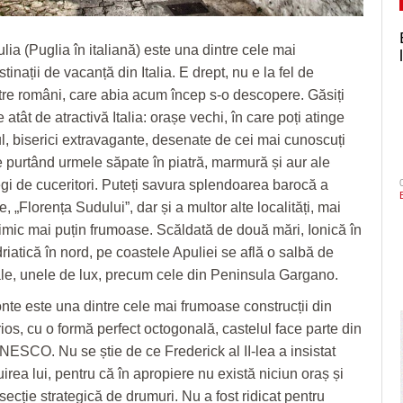
ia (Puglia în italiană) este una dintre cele mai
inații de vacanță din Italia. E drept, nu e la fel de
tre români, care abia acum încep s-o descopere. Găsiți
e atât de atractivă Italia: orașe vechi, în care poți atinge
ul, biserici extravagante, desenate de cei mai cunoscuți
te purtând urmele săpate în piatră, marmură și aur ale
regi de cuceritori. Puteți savura splendoarea barocă a
, „Florența Sudului”, dar și a multor alte localități, mai
nimic mai puțin frumoase. Scăldată de două mări, Ionică în
riatică în nord, pe coastele Apuliei se află o salbă de
vale, unele de lux, precum cele din Peninsula Gargano.
nte este una dintre cele mai frumoase construcții din
ios, cu o formă perfect octogonală, castelul face parte din
NESCO. Nu se știe de ce Frederick al II-lea a insistat
irea lui, pentru că în apropiere nu există niciun oraș și
rsecție strategică de drumuri. Nu a fost ridicat pentru