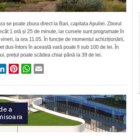
a se poate zbura direct la Bari, capitala Apuliei. Zborul
cât 1 oră și 25 de minute, iar cursele sunt programate în
i vineri, la ora 11.05. În funcție de momentul achiziționării,
let dus-întors în această vară poate fi sub 100 de lei. În
ui, prețul poate scădea chiar până la 39 de lei.
ebook
witter
LinkedIn
Pinterest
WhatsApp
Email